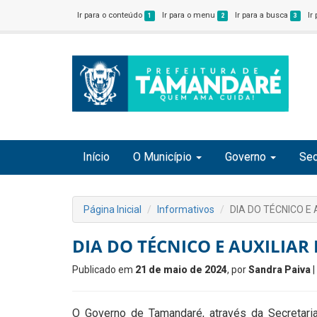
Ir para o conteúdo
Ir para o menu
Ir para a busca
Ir
1
2
3
Início
O Município
Governo
Sec
Página Inicial
Informativos
DIA DO TÉCNICO E
DIA DO TÉCNICO E AUXILIAR
Publicado em
21 de maio de 2024
, por
Sandra Paiva
|
O Governo de Tamandaré, através da Secretari