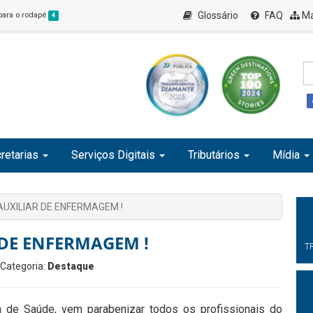
Glossário
FAQ
Ma
 para o rodapé
4
retarias
Serviços Digitais
Tributários
Mídia
 AUXILIAR DE ENFERMAGEM !
 DE ENFERMAGEM !
T
 Categoria:
Destaque
a de Saúde, vem parabenizar todos os profissionais do