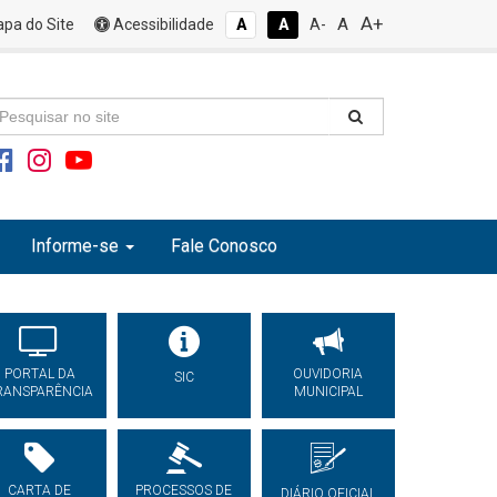
A+
A
pa do Site
Acessibilidade
A
A
A-
Informe-se
Fale Conosco
PORTAL DA
OUVIDORIA
SIC
RANSPARÊNCIA
MUNICIPAL
CARTA DE
PROCESSOS DE
DIÁRIO OFICIAL