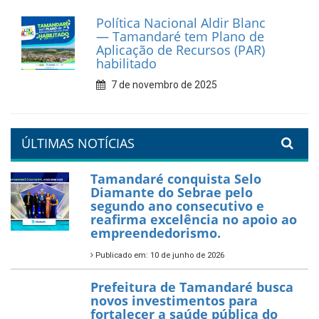
Prefeitura de Tamandaré
reforça diálogo e
compromisso com a
valorização da educação
7 de fevereiro de 2026
Tamandaré se prepara para
um Réveillon inesquecível na
orla da cidade.
26 de dezembro de 2025
PartiuENEM — Prefeitura
garante transporte gratuito
para os estudantes
7 de novembro de 2025
Política Nacional Aldir Blanc
— Tamandaré tem Plano de
Aplicação de Recursos (PAR)
habilitado