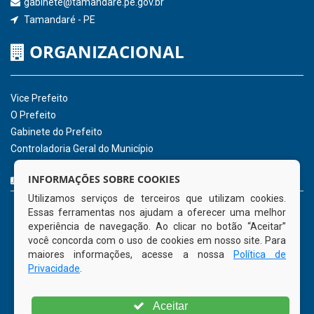
Receber Informações sobre novos Repasses
Hora:
19:25
/
Quinta-Feira
,
06 de agosto
de 2026
INSTITUCIONAL
CNPJ: 01.596.018/0001-60
Avenida José Bezerra Sobrinho, nº s/n, Centro - CEP: 55.578-
INFORMAÇÕES SOBRE COOKIES
000
Utilizamos serviços de terceiros que utilizam cookies.
Atendimento: 08:00hs às 14:00hs
Essas ferramentas nos ajudam a oferecer uma melhor
(81) 98512-1231
experiência de navegação. Ao clicar no botão “Aceitar”
gabinete@tamandare.pe.gov.br
você concorda com o uso de cookies em nosso site. Para
Tamandaré - PE
maiores informações, acesse a nossa
Política de
Privacidade
.
ORGANIZACIONAL
Aceitar