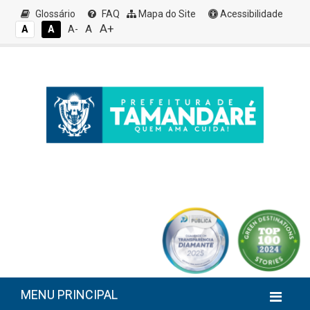
Glossário
FAQ
Mapa do Site
Acessibilidade
A+
A
A
A
A-
MENU PRINCIPAL