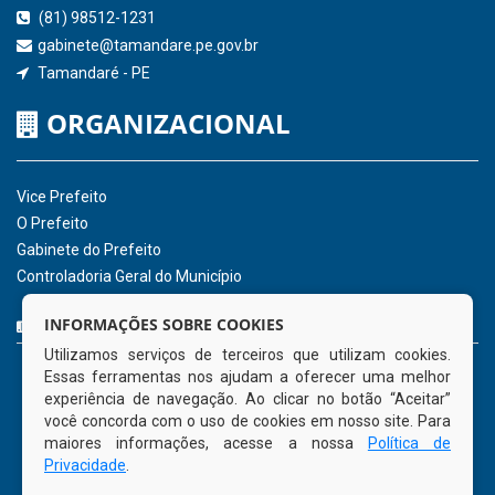
Consultar Convênios
Receber Informações sobre novos Repasses
Hora:
12:40
/
Domingo
,
09 de agosto de
2026
INSTITUCIONAL
CNPJ: 01.596.018/0001-60
Avenida José Bezerra Sobrinho, nº s/n, Centro - CEP: 55.578-
INFORMAÇÕES SOBRE COOKIES
000
Utilizamos serviços de terceiros que utilizam cookies.
Atendimento: 08:00hs às 14:00hs
Essas ferramentas nos ajudam a oferecer uma melhor
(81) 98512-1231
experiência de navegação. Ao clicar no botão “Aceitar”
gabinete@tamandare.pe.gov.br
você concorda com o uso de cookies em nosso site. Para
Tamandaré - PE
maiores informações, acesse a nossa
Política de
Privacidade
.
ORGANIZACIONAL