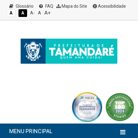
Glossário
FAQ
Mapa do Site
Acessibilidade
A+
A
A
A
A-
MENU PRINCIPAL