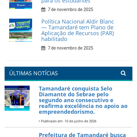
9 de fevereiro de 2026
Prefeitura de Tamandaré
reforça diálogo e
compromisso com a
valorização da educação
7 de fevereiro de 2026
Tamandaré se prepara para
um Réveillon inesquecível na
orla da cidade.
26 de dezembro de 2025
PartiuENEM — Prefeitura
garante transporte gratuito
para os estudantes
7 de novembro de 2025
Política Nacional Aldir Blanc
— Tamandaré tem Plano de
Aplicação de Recursos (PAR)