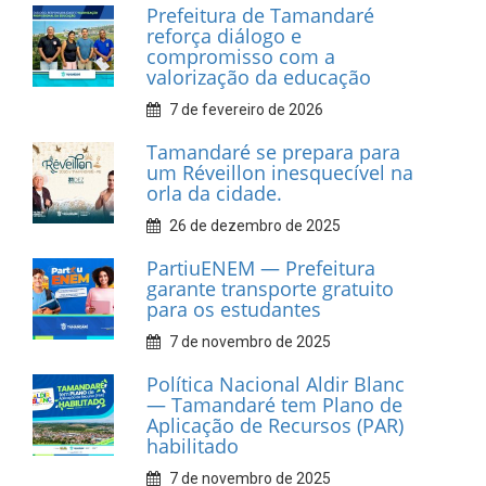
Prefeitura de Tamandaré
realiza entrega de placas à
Associação dos Taxistas Rota
Car Service
10 de fevereiro de 2026
Dia do Frevo: patrimônio
cultural em movimento
9 de fevereiro de 2026
Prefeitura de Tamandaré
fortalece apoio aos
catadores de materiais
recicláveis
9 de fevereiro de 2026
Prefeitura de Tamandaré
reforça diálogo e
compromisso com a
valorização da educação
7 de fevereiro de 2026