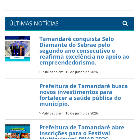
Tamandaré se prepara para
um Réveillon inesquecível na
orla da cidade.
26 de dezembro de 2025
PartiuENEM — Prefeitura
garante transporte gratuito
para os estudantes
7 de novembro de 2025
Política Nacional Aldir Blanc
— Tamandaré tem Plano de
Aplicação de Recursos (PAR)
habilitado
7 de novembro de 2025
ÚLTIMAS NOTÍCIAS