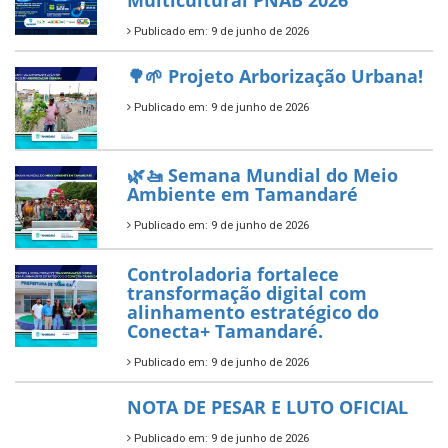
Tamandaré conquista Selo
Diamante do Sebrae pelo
segundo ano consecutivo e
reafirma excelência no apoio ao
empreendedorismo.
Publicado em: 10 de junho de 2026
Prefeitura de Tamandaré busca
novos investimentos para
fortalecer a saúde pública do
município.
Publicado em: 10 de junho de 2026
Prefeitura de Tamandaré abre
inscrições para o Festival
Multicultural PNAB 2026
Publicado em: 9 de junho de 2026
🌳🌱 Projeto Arborização Urbana!
Publicado em: 9 de junho de 2026