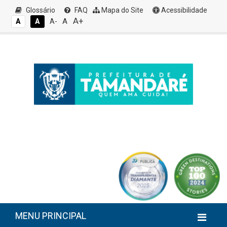
Glossário
FAQ
Mapa do Site
Acessibilidade
A+
A
A
A
A-
MENU PRINCIPAL