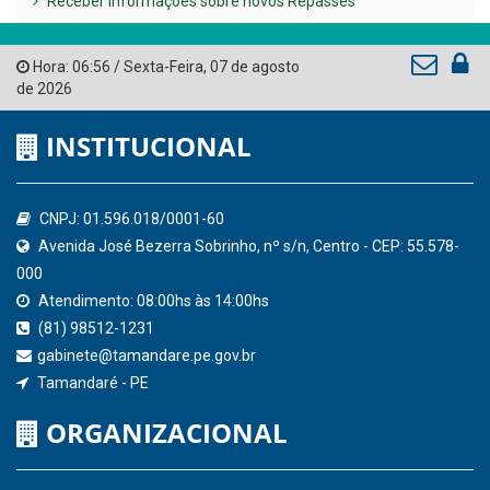
Governo de Pernambuco
Tribunal de Contas do Estado de Pernambuco
Ministério Público do Estado de Pernambuco
Controladoria-Geral da União
Confederação Nacional de Municípios - CNM
QEdu
SICONFI - Tesouro Nacional
Consultar Convênios
Receber Informações sobre novos Repasses
Hora:
06:56
/
Sexta-Feira
,
07 de agosto
de 2026