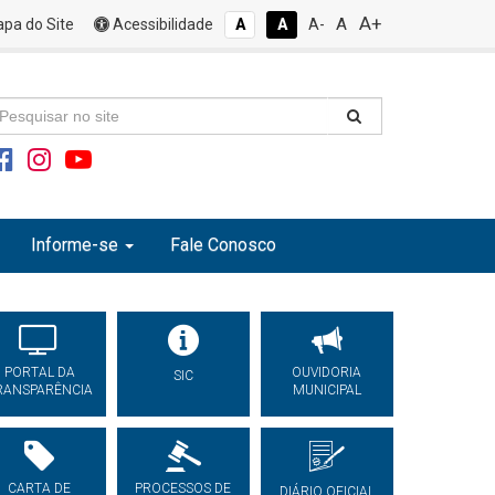
A+
A
pa do Site
Acessibilidade
A
A
A-
Informe-se
Fale Conosco
PORTAL DA
OUVIDORIA
SIC
RANSPARÊNCIA
MUNICIPAL
CARTA DE
PROCESSOS DE
DIÁRIO OFICIAL