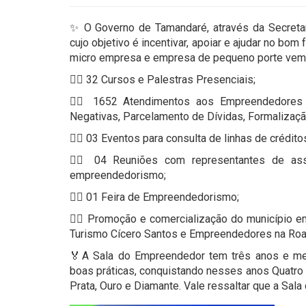
✨ O Governo de Tamandaré, através da Secretar
cujo objetivo é incentivar, apoiar e ajudar no b
micro empresa e empresa de pequeno porte vem 
👉🏻 32 Cursos e Palestras Presenciais;
👉🏻 1652 Atendimentos aos Empreendedores r
Negativas, Parcelamento de Dívidas, Formalização
👉🏻 03 Eventos para consulta de linhas de crédi
👉🏻 04 Reuniões com representantes de as
empreendedorismo;
👉🏻 01 Feira de Empreendedorismo;
👉🏻 Promoção e comercialização do município em
Turismo Cícero Santos e Empreendedores na Road
🏅A Sala do Empreendedor tem três anos e me
boas práticas, conquistando nesses anos Quatr
Prata, Ouro e Diamante. Vale ressaltar que a Sa