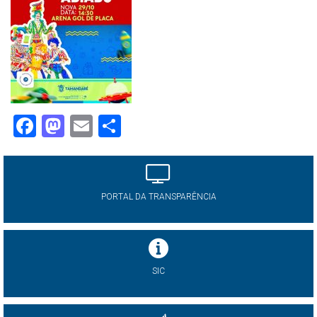
Facebook
Mastodon
Email
Share
PORTAL DA TRANSPARÊNCIA
SIC