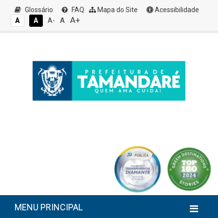
Glossário
FAQ
Mapa do Site
Acessibilidade
A+
A
A
A
A-
MENU PRINCIPAL