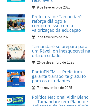
INFORMATIVOS
Prefeitura de Tamandaré
realiza entrega de placas à
Associação dos Taxistas Rota
Car Service
10 de fevereiro de 2026
Dia do Frevo: patrimônio
cultural em movimento
9 de fevereiro de 2026
Prefeitura de Tamandaré
fortalece apoio aos
catadores de materiais
recicláveis
9 de fevereiro de 2026
Prefeitura de Tamandaré
reforça diálogo e
compromisso com a