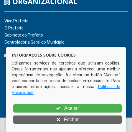
Hora:
17:46
/
Sexta-Feira
,
07 de agosto
de 2026
INSTITUCIONAL
CNPJ: 01.596.018/0001-60
Avenida José Bezerra Sobrinho, nº s/n, Centro - CEP: 55.578-
INFORMAÇÕES SOBRE COOKIES
000
Utilizamos serviços de terceiros que utilizam cookies.
Atendimento: 08:00hs às 14:00hs
Essas ferramentas nos ajudam a oferecer uma melhor
(81) 98512-1231
experiência de navegação. Ao clicar no botão “Aceitar”
gabinete@tamandare.pe.gov.br
você concorda com o uso de cookies em nosso site. Para
Tamandaré - PE
maiores informações, acesse a nossa
Política de
Privacidade
.
ORGANIZACIONAL
Aceitar
Vice Prefeito
Fechar
O Prefeito