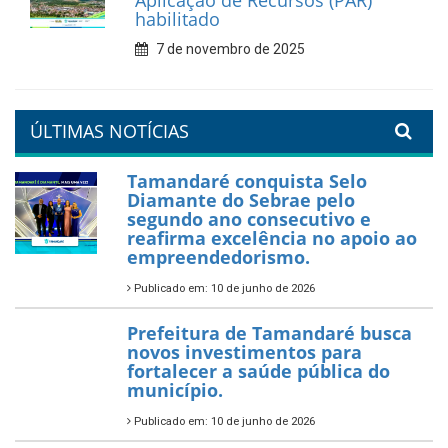
valorização da educação
7 de fevereiro de 2026
Tamandaré se prepara para
um Réveillon inesquecível na
orla da cidade.
26 de dezembro de 2025
PartiuENEM — Prefeitura
garante transporte gratuito
para os estudantes
7 de novembro de 2025
Política Nacional Aldir Blanc
— Tamandaré tem Plano de
Aplicação de Recursos (PAR)
habilitado
7 de novembro de 2025