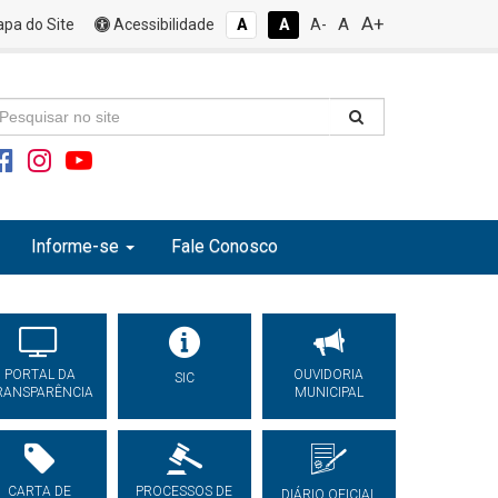
A+
A
pa do Site
Acessibilidade
A
A
A-
Informe-se
Fale Conosco
PORTAL DA
OUVIDORIA
SIC
RANSPARÊNCIA
MUNICIPAL
CARTA DE
PROCESSOS DE
DIÁRIO OFICIAL