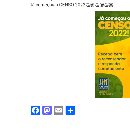
Já começou o CENSO 2022👏🏽👏🏽👏🏽
Facebook
Mastodon
Email
Share