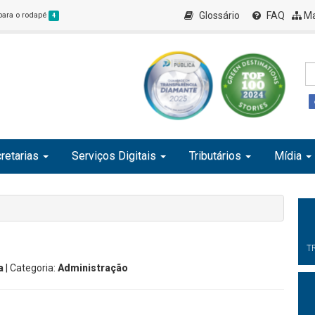
Glossário
FAQ
Ma
 para o rodapé
4
retarias
Serviços Digitais
Tributários
Mídia
T
a
| Categoria:
Administração