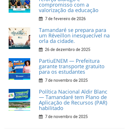
Associação dos Taxistas Rota
Car Service
10 de fevereiro de 2026
Dia do Frevo: patrimônio
cultural em movimento
9 de fevereiro de 2026
Prefeitura de Tamandaré
fortalece apoio aos
catadores de materiais
recicláveis
9 de fevereiro de 2026
Prefeitura de Tamandaré
reforça diálogo e
compromisso com a
valorização da educação
7 de fevereiro de 2026
Tamandaré se prepara para