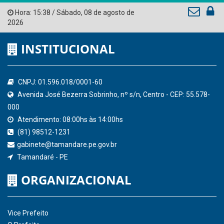
Tribunal de Contas do Estado de Pernambuco
Ministério Público do Estado de Pernambuco
Controladoria-Geral da União
Confederação Nacional de Municípios - CNM
QEdu
SICONFI - Tesouro Nacional
Consultar Convênios
Receber Informações sobre novos Repasses
Hora:
15:38
/
Sábado
,
08 de agosto de
2026
INSTITUCIONAL