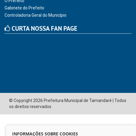
CNPJ: 01.596.018/0001-60
Avenida José Bezerra Sobrinho, nº s/n, Centro - CEP: 55.578-
000
Atendimento: 08:00hs às 14:00hs
(81) 98512-1231
gabinete@tamandare.pe.gov.br
Tamandaré - PE
ORGANIZACIONAL
Vice Prefeito
O Prefeito
Gabinete do Prefeito
Controladoria Geral do Município
CURTA NOSSA FAN PAGE
INFORMAÇÕES SOBRE COOKIES