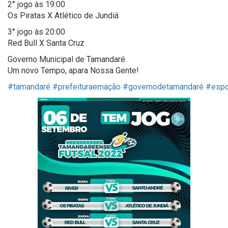
2° jogo às 19:00
Os Piratas X Atlético de Jundiá
3° jogo às 20:00
Red Bull X Santa Cruz
Governo Municipal de Tamandaré
Um novo Tempo, apara Nossa Gente!
#tamandaré
#prefeituraemação
#governodetamandaré
#espo