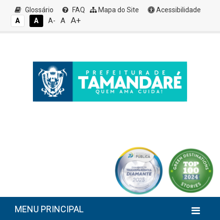
Glossário
FAQ
Mapa do Site
Acessibilidade
A+
A
A
A
A-
MENU PRINCIPAL