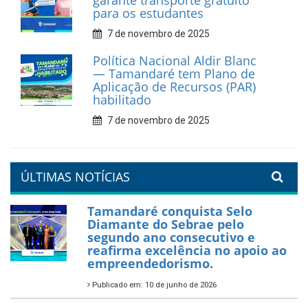
recicláveis
9 de fevereiro de 2026
Prefeitura de Tamandaré
reforça diálogo e
compromisso com a
valorização da educação
7 de fevereiro de 2026
Tamandaré se prepara para
um Réveillon inesquecível na
orla da cidade.
26 de dezembro de 2025
PartiuENEM — Prefeitura
garante transporte gratuito
para os estudantes
7 de novembro de 2025
Política Nacional Aldir Blanc
— Tamandaré tem Plano de