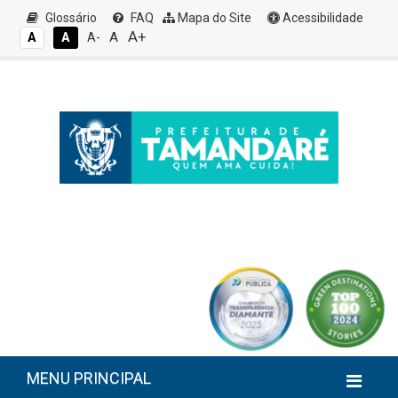
Glossário
FAQ
Mapa do Site
Acessibilidade
A+
A
A
A
A-
MENU PRINCIPAL