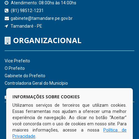
Consultar Convênios
Receber Informações sobre novos Repasses
Hora:
19:42
/
Quinta-Feira
,
06 de agosto
de 2026
INSTITUCIONAL
CNPJ: 01.596.018/0001-60
Avenida José Bezerra Sobrinho, nº s/n, Centro - CEP: 55.578-
INFORMAÇÕES SOBRE COOKIES
000
Utilizamos serviços de terceiros que utilizam cookies.
Atendimento: 08:00hs às 14:00hs
Essas ferramentas nos ajudam a oferecer uma melhor
(81) 98512-1231
experiência de navegação. Ao clicar no botão “Aceitar”
gabinete@tamandare.pe.gov.br
você concorda com o uso de cookies em nosso site. Para
Tamandaré - PE
maiores informações, acesse a nossa
Política de
Privacidade
.