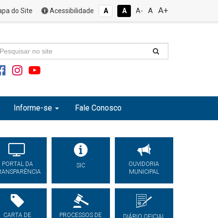
A+
A
pa do Site
Acessibilidade
A
A
A-
Informe-se
Fale Conosco
PORTAL DA
OUVIDORIA
SIC
RANSPARÊNCIA
MUNICIPAL
CARTA DE
PROCESSOS DE
DIÁRIO OFICIAL