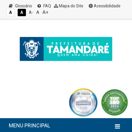
Glossário
FAQ
Mapa do Site
Acessibilidade
A+
A
A
A
A-
MENU PRINCIPAL