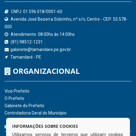
Confederação Nacional de Municípios - CNM
QEdu
SICONFI - Tesouro Nacional
Consultar Convênios
Receber Informações sobre novos Repasses
Hora:
07:28
/
Domingo
,
09 de agosto de
2026
INSTITUCIONAL
CNPJ: 01.596.018/0001-60
Avenida José Bezerra Sobrinho, nº s/n, Centro - CEP: 55.578-
INFORMAÇÕES SOBRE COOKIES
000
Utilizamos serviços de terceiros que utilizam cookies.
Atendimento: 08:00hs às 14:00hs