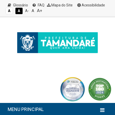
Glossário
FAQ
Mapa do Site
Acessibilidade
A+
A
A
A
A-
MENU PRINCIPAL