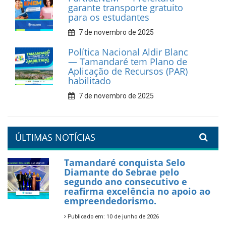
catadores de materiais
recicláveis
9 de fevereiro de 2026
Prefeitura de Tamandaré
reforça diálogo e
compromisso com a
valorização da educação
7 de fevereiro de 2026
Tamandaré se prepara para
um Réveillon inesquecível na
orla da cidade.
26 de dezembro de 2025
PartiuENEM — Prefeitura
garante transporte gratuito
para os estudantes
7 de novembro de 2025
Política Nacional Aldir Blanc