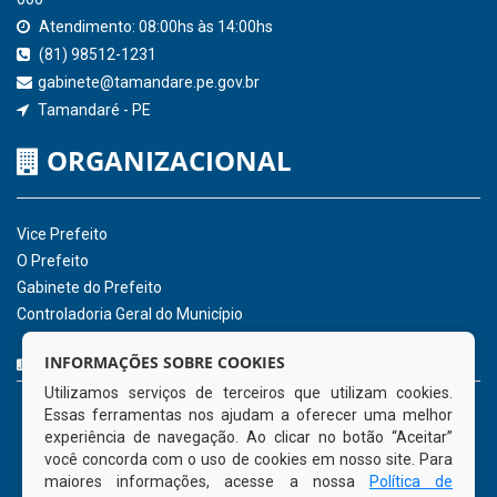
Consultar Convênios
Receber Informações sobre novos Repasses
Hora:
13:15
/
Domingo
,
09 de agosto de
2026
INSTITUCIONAL
CNPJ: 01.596.018/0001-60
Avenida José Bezerra Sobrinho, nº s/n, Centro - CEP: 55.578-
INFORMAÇÕES SOBRE COOKIES
000
Utilizamos serviços de terceiros que utilizam cookies.
Atendimento: 08:00hs às 14:00hs
Essas ferramentas nos ajudam a oferecer uma melhor
(81) 98512-1231
experiência de navegação. Ao clicar no botão “Aceitar”
gabinete@tamandare.pe.gov.br
você concorda com o uso de cookies em nosso site. Para
Tamandaré - PE
maiores informações, acesse a nossa
Política de