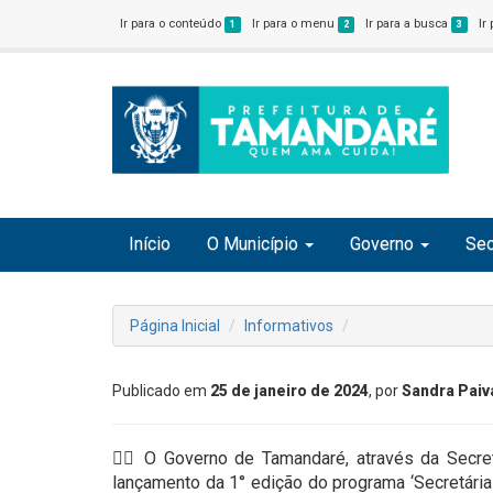
Ir para o conteúdo
Ir para o menu
Ir para a busca
Ir
1
2
3
Início
O Município
Governo
Sec
Página Inicial
Informativos
Publicado em
25 de janeiro de 2024
, por
Sandra Paiv
👉🏻 O Governo de Tamandaré, através da Secret
lançamento da 1° edição do programa ‘Secretária 