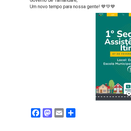
Governo de Tamandaré,
Um novo tempo para nossa gente! 💙💚💙
Facebook
Mastodon
Email
Share