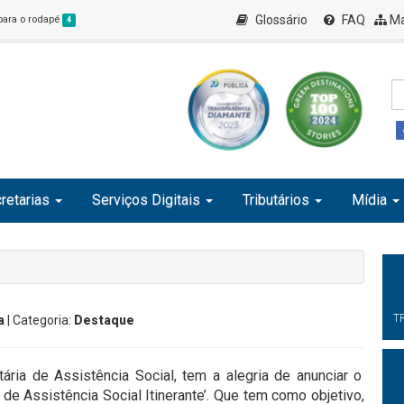
Glossário
FAQ
Ma
 para o rodapé
4
retarias
Serviços Digitais
Tributários
Mídia
T
a
| Categoria:
Destaque
ária de Assistência Social, tem a alegria de anunciar o
de Assistência Social Itinerante’. Que tem como objetivo,