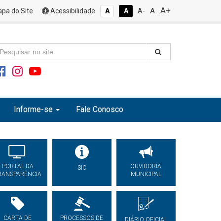
A+
A
pa do Site
Acessibilidade
A
A
A-
Informe-se
Fale Conosco
PORTAL DA
OUVIDORIA
SIC
RANSPARÊNCIA
MUNICIPAL
CARTA DE
PROCESSOS DE
DIÁRIO OFICIAL