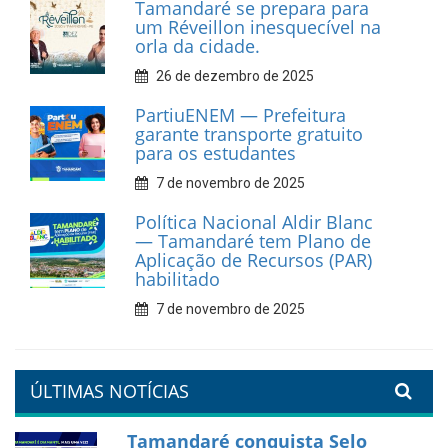
cultural em movimento
9 de fevereiro de 2026
Prefeitura de Tamandaré
fortalece apoio aos
catadores de materiais
recicláveis
9 de fevereiro de 2026
Prefeitura de Tamandaré
reforça diálogo e
compromisso com a
valorização da educação
7 de fevereiro de 2026
Tamandaré se prepara para
um Réveillon inesquecível na
orla da cidade.
26 de dezembro de 2025
PartiuENEM — Prefeitura