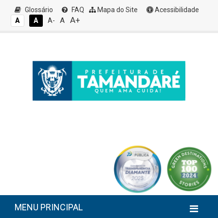
Glossário
FAQ
Mapa do Site
Acessibilidade
A+
A
A
A
A-
MENU PRINCIPAL