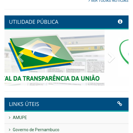
Controladoria fortalece
transformação digital com
alinhamento estratégico do
Conecta+ Tamandaré.
Publicado em: 9 de junho de 2026
NOTA DE PESAR E LUTO OFICIAL
Publicado em: 9 de junho de 2026
Plano Diretor – 2026
Publicado em: 14 de maio de 2026
VER TODAS NOTÍCIAS
UTILIDADE PÚBLICA