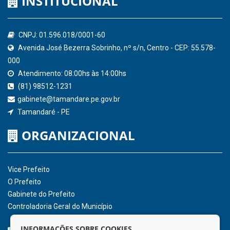
Confederação Nacional de Municípios - CNM
QEdu
SICONFI - Tesouro Nacional
Consultar Convênios
Receber Informações sobre novos Repasses
Hora:
14:27
/
Quinta-Feira
,
06 de agosto
de 2026
INSTITUCIONAL
CNPJ: 01.596.018/0001-60
Avenida José Bezerra Sobrinho, nº s/n, Centro - CEP: 55.578-
INFORMAÇÕES SOBRE COOKIES