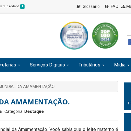
Glossário
FAQ
Ma
 para o rodapé
4
retarias
Serviços Digitais
Tributários
Mídia
A MUNDIAL DA AMAMENTAÇÃO.
L DA AMAMENTAÇÃO.
T
a
| Categoria:
Destaque
dial da Amamentação. Você sabia que o leite materno é