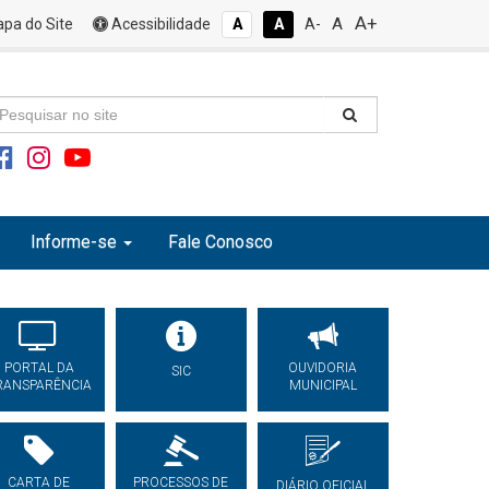
A+
A
pa do Site
Acessibilidade
A
A
A-
Informe-se
Fale Conosco
PORTAL DA
OUVIDORIA
SIC
RANSPARÊNCIA
MUNICIPAL
CARTA DE
PROCESSOS DE
DIÁRIO OFICIAL