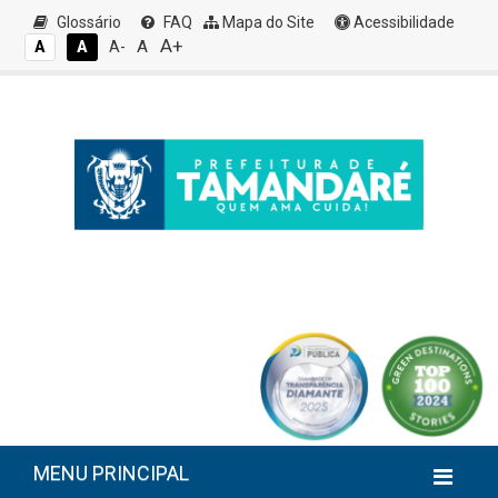
Glossário
FAQ
Mapa do Site
Acessibilidade
A+
A
A
A
A-
MENU PRINCIPAL