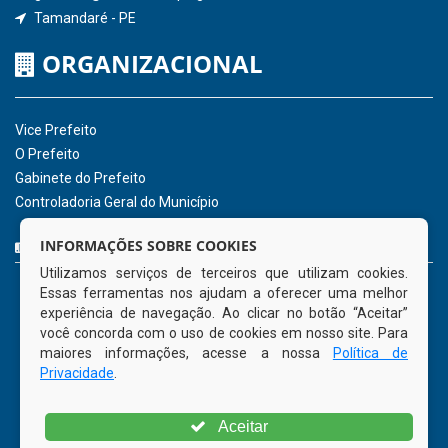
Receber Informações sobre novos Repasses
Hora:
12:10
/
Quinta-Feira
,
06 de agosto
de 2026
INSTITUCIONAL
CNPJ: 01.596.018/0001-60
Avenida José Bezerra Sobrinho, nº s/n, Centro - CEP: 55.578-
INFORMAÇÕES SOBRE COOKIES
000
Utilizamos serviços de terceiros que utilizam cookies.
Atendimento: 08:00hs às 14:00hs
Essas ferramentas nos ajudam a oferecer uma melhor
(81) 98512-1231
experiência de navegação. Ao clicar no botão “Aceitar”
gabinete@tamandare.pe.gov.br
você concorda com o uso de cookies em nosso site. Para
Tamandaré - PE
maiores informações, acesse a nossa
Política de
Privacidade
.
ORGANIZACIONAL
Aceitar