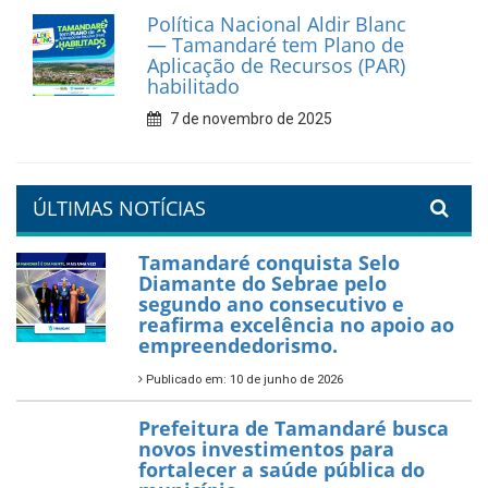
Prefeitura de Tamandaré
reforça diálogo e
compromisso com a
valorização da educação
7 de fevereiro de 2026
Tamandaré se prepara para
um Réveillon inesquecível na
orla da cidade.
26 de dezembro de 2025
PartiuENEM — Prefeitura
garante transporte gratuito
para os estudantes
7 de novembro de 2025
Política Nacional Aldir Blanc
— Tamandaré tem Plano de
Aplicação de Recursos (PAR)
habilitado
7 de novembro de 2025