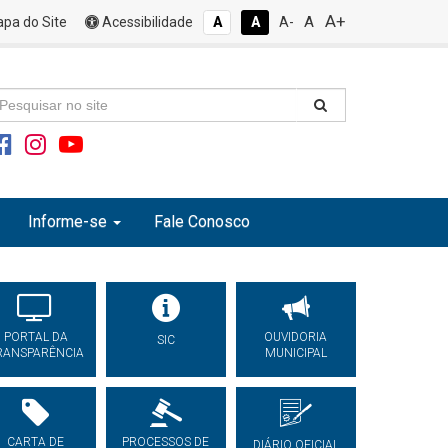
A+
A
pa do Site
Acessibilidade
A
A
A-
Informe-se
Fale Conosco
PORTAL DA
OUVIDORIA
SIC
RANSPARÊNCIA
MUNICIPAL
CARTA DE
PROCESSOS DE
DIÁRIO OFICIAL