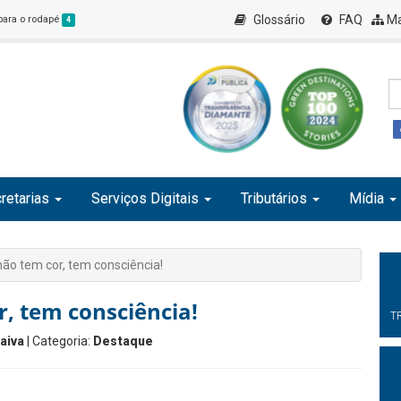
Glossário
FAQ
Ma
 para o rodapé
4
retarias
Serviços Digitais
Tributários
Mídia
não tem cor, tem consciência!
r, tem consciência!
T
aiva
| Categoria:
Destaque