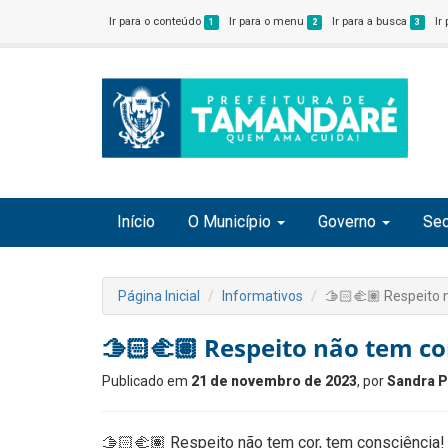
Ir para o conteúdo
Ir para o menu
Ir para a busca
Ir
1
2
3
Início
O Município
Governo
Sec
Página Inicial
Informativos
🫱🏻‍🫲🏽 Respeito 
🫱🏻‍🫲🏽 Respeito não tem co
Publicado em
21 de novembro de 2023
, por
Sandra P
🫱🏻‍🫲🏽 Respeito não tem cor, tem consciência!