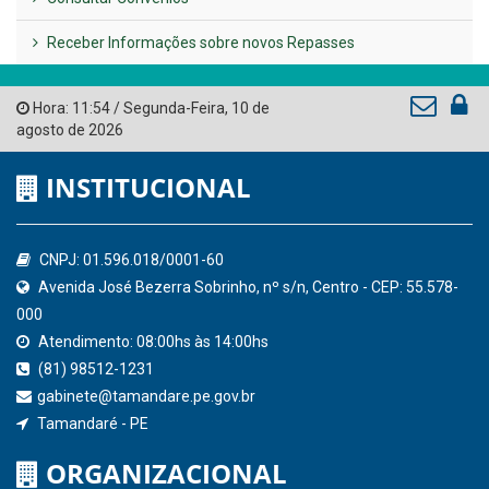
AMUPE
Governo de Pernambuco
Tribunal de Contas do Estado de Pernambuco
Ministério Público do Estado de Pernambuco
Controladoria-Geral da União
Confederação Nacional de Municípios - CNM
QEdu
SICONFI - Tesouro Nacional
Consultar Convênios
Receber Informações sobre novos Repasses
Hora:
11:54
/
Segunda-Feira
,
10 de