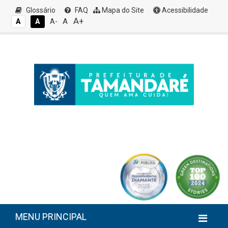
Glossário
FAQ
Mapa do Site
Acessibilidade
A+
A
A
A
A-
MENU PRINCIPAL