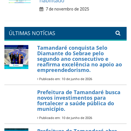
7 de fevereiro de 2026
Tamandaré se prepara para
um Réveillon inesquecível na
orla da cidade.
26 de dezembro de 2025
PartiuENEM — Prefeitura
garante transporte gratuito
para os estudantes
7 de novembro de 2025
Política Nacional Aldir Blanc
— Tamandaré tem Plano de
Aplicação de Recursos (PAR)
habilitado
7 de novembro de 2025
ÚLTIMAS NOTÍCIAS