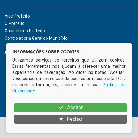
agosto de 2026
INSTITUCIONAL
CNPJ: 01.596.018/0001-60
Avenida José Bezerra Sobrinho, nº s/n, Centro - CEP: 55.578-
INFORMAÇÕES SOBRE COOKIES
000
Utilizamos serviços de terceiros que utilizam cookies.
Atendimento: 08:00hs às 14:00hs
Essas ferramentas nos ajudam a oferecer uma melhor
(81) 98512-1231
experiência de navegação. Ao clicar no botão “Aceitar”
gabinete@tamandare.pe.gov.br
você concorda com o uso de cookies em nosso site. Para
Tamandaré - PE
maiores informações, acesse a nossa
Política de
Privacidade
.
ORGANIZACIONAL
Aceitar
Vice Prefeito
Fechar
O Prefeito
Gabinete do Prefeito