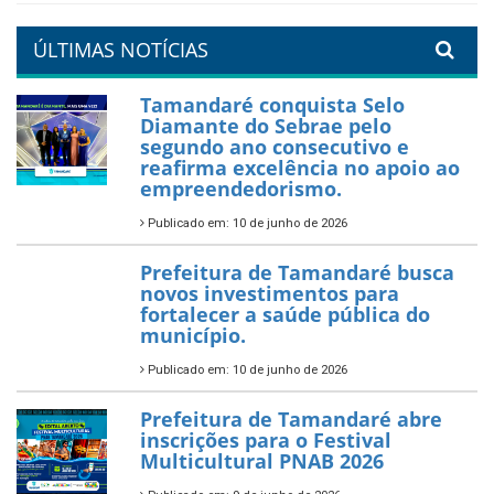
um Réveillon inesquecível na
orla da cidade.
26 de dezembro de 2025
PartiuENEM — Prefeitura
garante transporte gratuito
para os estudantes
7 de novembro de 2025
Política Nacional Aldir Blanc
— Tamandaré tem Plano de
Aplicação de Recursos (PAR)
habilitado
7 de novembro de 2025
ÚLTIMAS NOTÍCIAS
Tamandaré conquista Selo
Diamante do Sebrae pelo