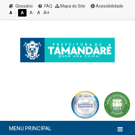
Glossário
FAQ
Mapa do Site
Acessibilidade
A+
A
A
A
A-
MENU PRINCIPAL