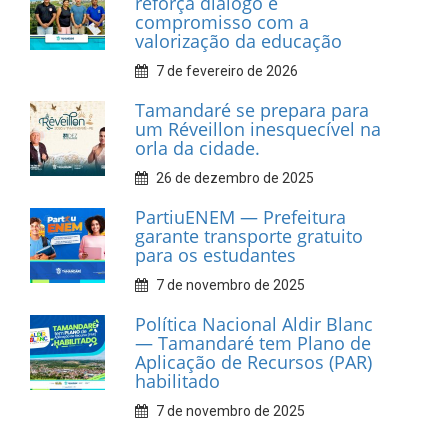
Associação dos Taxistas Rota
Car Service
10 de fevereiro de 2026
Dia do Frevo: patrimônio
cultural em movimento
9 de fevereiro de 2026
Prefeitura de Tamandaré
fortalece apoio aos
catadores de materiais
recicláveis
9 de fevereiro de 2026
Prefeitura de Tamandaré
reforça diálogo e
compromisso com a
valorização da educação
7 de fevereiro de 2026
Tamandaré se prepara para