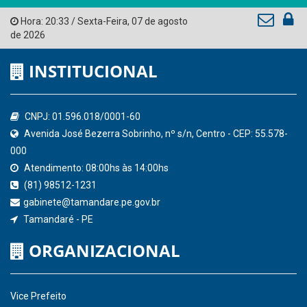
Tribunal de Contas do Estado de Pernambuco
Ministério Público do Estado de Pernambuco
Controladoria-Geral da União
Confederação Nacional de Municípios - CNM
QEdu
SICONFI - Tesouro Nacional
Consultar Convênios
Receber Informações sobre novos Repasses
Hora:
20:33
/
Sexta-Feira
,
07 de agosto
de 2026
INSTITUCIONAL