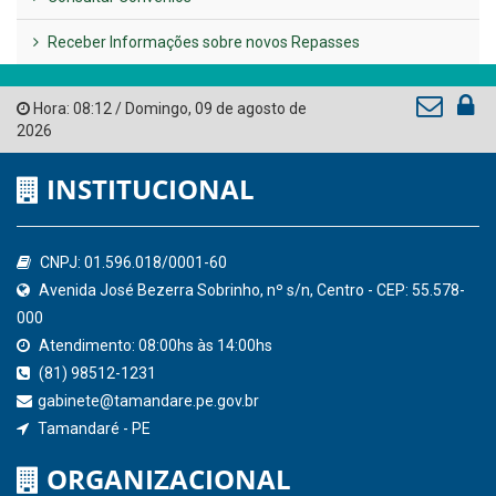
AMUPE
Governo de Pernambuco
Tribunal de Contas do Estado de Pernambuco
Ministério Público do Estado de Pernambuco
Controladoria-Geral da União
Confederação Nacional de Municípios - CNM
QEdu
SICONFI - Tesouro Nacional
Consultar Convênios
Receber Informações sobre novos Repasses
Hora:
08:12
/
Domingo
,
09 de agosto de