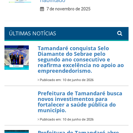
7 de fevereiro de 2026
Tamandaré se prepara para
um Réveillon inesquecível na
orla da cidade.
26 de dezembro de 2025
PartiuENEM — Prefeitura
garante transporte gratuito
para os estudantes
7 de novembro de 2025
Política Nacional Aldir Blanc
— Tamandaré tem Plano de
Aplicação de Recursos (PAR)
habilitado
7 de novembro de 2025
ÚLTIMAS NOTÍCIAS