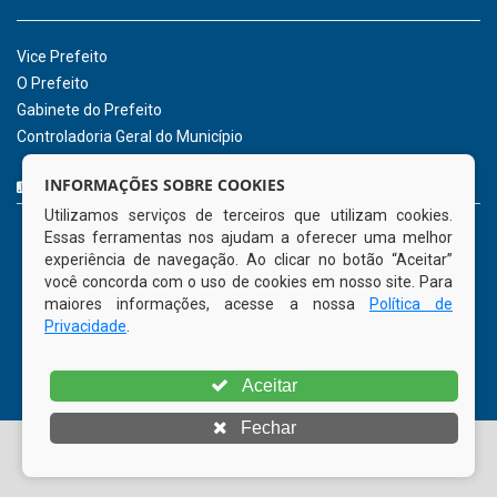
2026
INSTITUCIONAL
CNPJ: 01.596.018/0001-60
Avenida José Bezerra Sobrinho, nº s/n, Centro - CEP: 55.578-
INFORMAÇÕES SOBRE COOKIES
000
Utilizamos serviços de terceiros que utilizam cookies.
Atendimento: 08:00hs às 14:00hs
Essas ferramentas nos ajudam a oferecer uma melhor
(81) 98512-1231
experiência de navegação. Ao clicar no botão “Aceitar”
gabinete@tamandare.pe.gov.br
você concorda com o uso de cookies em nosso site. Para
Tamandaré - PE
maiores informações, acesse a nossa
Política de
Privacidade
.
ORGANIZACIONAL
Aceitar
Vice Prefeito
Fechar
O Prefeito
Gabinete do Prefeito