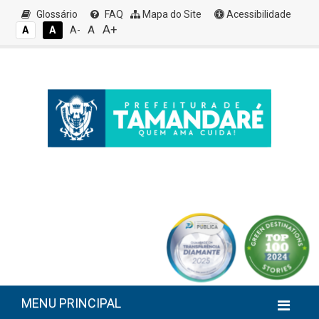
Glossário
FAQ
Mapa do Site
Acessibilidade
A+
A
A
A
A-
MENU PRINCIPAL