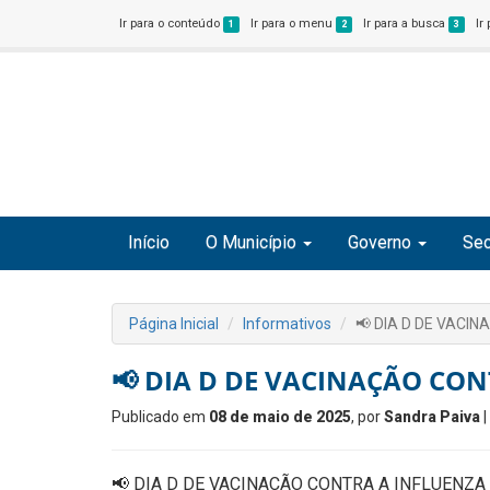
Ir para o conteúdo
Ir para o menu
Ir para a busca
Ir
1
2
3
Início
O Município
Governo
Sec
Página Inicial
Informativos
📢 DIA D DE VACI
📢 DIA D DE VACINAÇÃO CO
Publicado em
08 de maio de 2025
, por
Sandra Paiva
|
📢 DIA D DE VACINAÇÃO CONTRA A INFLUENZA