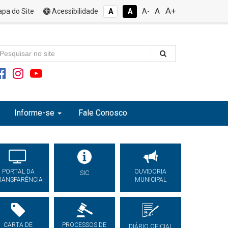
A+
A
pa do Site
Acessibilidade
A
A
A-
Informe-se
Fale Conosco
PORTAL DA
OUVIDORIA
SIC
RANSPARÊNCIA
MUNICIPAL
CARTA DE
PROCESSOS DE
DIÁRIO OFICIAL