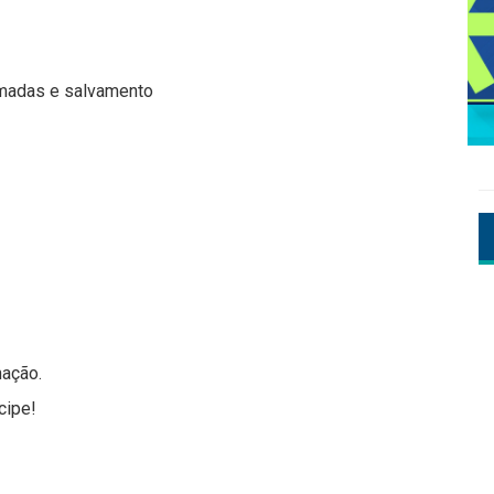
rmadas e salvamento
nação.
cipe!