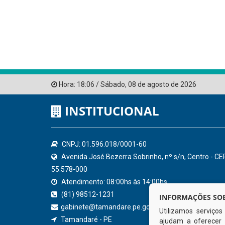
Hora:
18:06
/
Sábado
,
08 de agosto de 2026
INSTITUCIONAL
CNPJ: 01.596.018/0001-60
Avenida José Bezerra Sobrinho, nº s/n, Centro - CE
55.578-000
Atendimento: 08:00hs às 14:00hs
(81) 98512-1231
INFORMAÇÕES SOB
gabinete@tamandare.pe.gov.br
Utilizamos serviço
Tamandaré - PE
ajudam a oferecer 