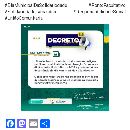
#DiaMunicipalDaSolidariedade #PontoFacultativo
#SolidariedadeTamandaré #ResponsabilidadeSocial
#UniãoComunitária
Facebook
Mastodon
Email
Share