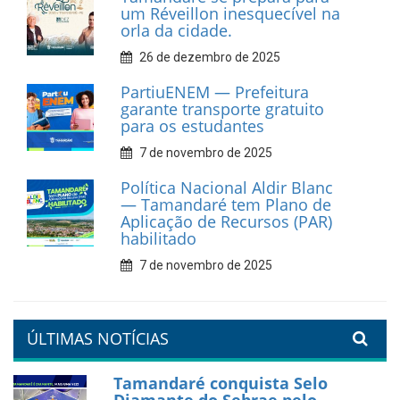
cultural em movimento
9 de fevereiro de 2026
Prefeitura de Tamandaré
fortalece apoio aos
catadores de materiais
recicláveis
9 de fevereiro de 2026
Prefeitura de Tamandaré
reforça diálogo e
compromisso com a
valorização da educação
7 de fevereiro de 2026
Tamandaré se prepara para
um Réveillon inesquecível na
orla da cidade.
26 de dezembro de 2025
PartiuENEM — Prefeitura