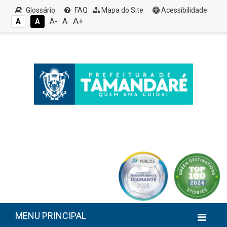
Glossário
FAQ
Mapa do Site
Acessibilidade
A+
A
A
A
A-
MENU PRINCIPAL