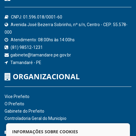
Confederação Nacional de Municípios - CNM
QEdu
SICONFI - Tesouro Nacional
Consultar Convênios
Receber Informações sobre novos Repasses
Hora:
04:32
/
Sexta-Feira
,
07 de agosto
de 2026
INSTITUCIONAL
CNPJ: 01.596.018/0001-60
Avenida José Bezerra Sobrinho, nº s/n, Centro - CEP: 55.578-
INFORMAÇÕES SOBRE COOKIES
000