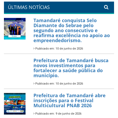
orla da cidade.
26 de dezembro de 2025
PartiuENEM — Prefeitura
garante transporte gratuito
para os estudantes
7 de novembro de 2025
Política Nacional Aldir Blanc
— Tamandaré tem Plano de
Aplicação de Recursos (PAR)
habilitado
7 de novembro de 2025
ÚLTIMAS NOTÍCIAS
Tamandaré conquista Selo
Diamante do Sebrae pelo
segundo ano consecutivo e