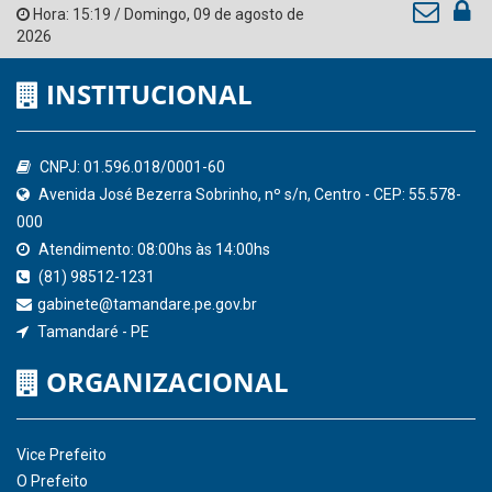
Ministério Público do Estado de Pernambuco
Controladoria-Geral da União
Confederação Nacional de Municípios - CNM
QEdu
SICONFI - Tesouro Nacional
Consultar Convênios
Receber Informações sobre novos Repasses
Hora:
15:19
/
Domingo
,
09 de agosto de
2026
INSTITUCIONAL