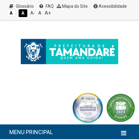
Glossário
FAQ
Mapa do Site
Acessibilidade
A+
A
A
A
A-
MENU PRINCIPAL