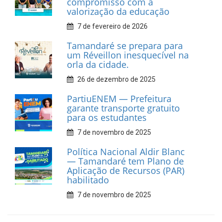
Car Service
10 de fevereiro de 2026
Dia do Frevo: patrimônio
cultural em movimento
9 de fevereiro de 2026
Prefeitura de Tamandaré
fortalece apoio aos
catadores de materiais
recicláveis
9 de fevereiro de 2026
Prefeitura de Tamandaré
reforça diálogo e
compromisso com a
valorização da educação
7 de fevereiro de 2026
Tamandaré se prepara para
um Réveillon inesquecível na