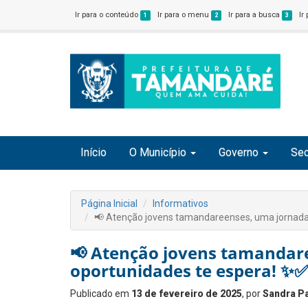
Ir para o conteúdo
Ir para o menu
Ir para a busca
Ir
1
2
3
Início
O Município
Governo
Sec
Página Inicial
Informativos
📢 Atenção jovens tamandareenses, uma jornada
📢 Atenção jovens tamandar
oportunidades te espera! ✨✅
Publicado em
13 de fevereiro de 2025
, por
Sandra Pa