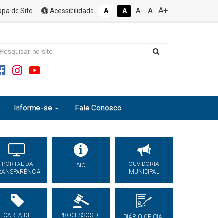
A+
A
pa do Site
Acessibilidade
A
A
A-
Informe-se
Fale Conosco
PORTAL DA
OUVIDORIA
SIC
RANSPARÊNCIA
MUNICIPAL
CARTA DE
PROCESSOS DE
DIÁRIO OFICIAL