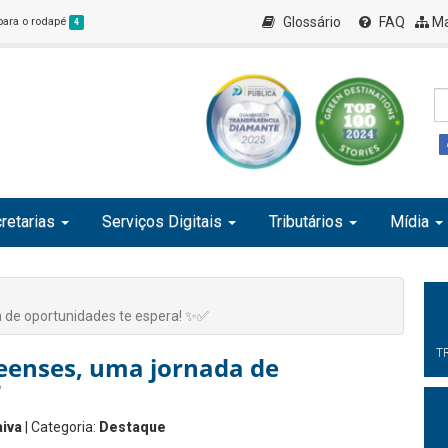
Glossário
FAQ
Ma
 para o rodapé
4
retarias
Serviços Digitais
Tributários
Mídia
 de oportunidades te espera! ✨✅
T
eenses, uma jornada de
iva
| Categoria:
Destaque