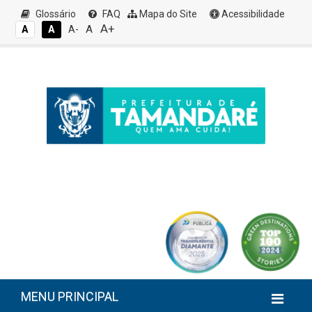
Glossário
FAQ
Mapa do Site
Acessibilidade
A+
A
A
A
A-
MENU PRINCIPAL