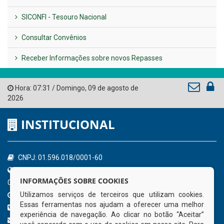
SICONFI - Tesouro Nacional
Consultar Convênios
Receber Informações sobre novos Repasses
Hora:
07:31
/
Domingo
,
09 de agosto de
2026
INSTITUCIONAL
CNPJ: 01.596.018/0001-60
Avenida José Bezerra Sobrinho, nº s/n, Centro - CEP: 55.578-
INFORMAÇÕES SOBRE COOKIES
000
Utilizamos serviços de terceiros que utilizam cookies.
Atendimento: 08:00hs às 14:00hs
Essas ferramentas nos ajudam a oferecer uma melhor
(81) 98512-1231
experiência de navegação. Ao clicar no botão “Aceitar”
gabinete@tamandare.pe.gov.br