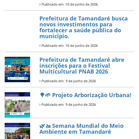
Política Nacional Aldir Blanc
— Tamandaré tem Plano de
Aplicação de Recursos (PAR)
habilitado
7 de novembro de 2025
ÚLTIMAS NOTÍCIAS
Tamandaré conquista Selo
Diamante do Sebrae pelo
segundo ano consecutivo e
reafirma excelência no apoio ao
empreendedorismo.
Publicado em: 10 de junho de 2026
Prefeitura de Tamandaré busca
novos investimentos para
fortalecer a saúde pública do
município.