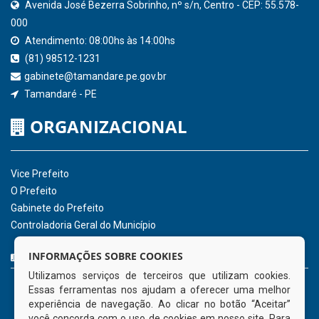
SICONFI - Tesouro Nacional
Consultar Convênios
Receber Informações sobre novos Repasses
Hora:
05:14
/
Segunda-Feira
,
10 de
agosto de 2026
INSTITUCIONAL
CNPJ: 01.596.018/0001-60
Avenida José Bezerra Sobrinho, nº s/n, Centro - CEP: 55.578-
INFORMAÇÕES SOBRE COOKIES
000
Utilizamos serviços de terceiros que utilizam cookies.
Atendimento: 08:00hs às 14:00hs
Essas ferramentas nos ajudam a oferecer uma melhor
(81) 98512-1231
experiência de navegação. Ao clicar no botão “Aceitar”
gabinete@tamandare.pe.gov.br
você concorda com o uso de cookies em nosso site. Para