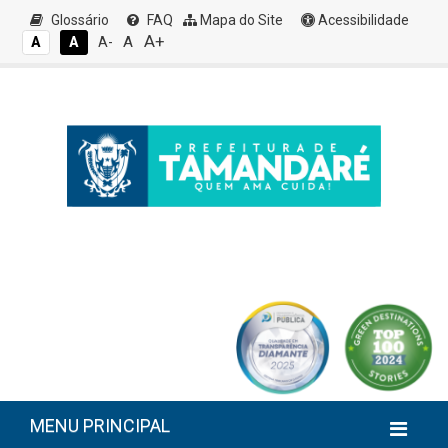
Glossário
FAQ
Mapa do Site
Acessibilidade
A+
A
A
A
A-
MENU PRINCIPAL