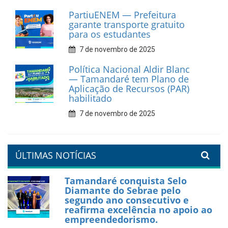
Prefeitura de Tamandaré
fortalece apoio aos
catadores de materiais
recicláveis
9 de fevereiro de 2026
Prefeitura de Tamandaré
reforça diálogo e
compromisso com a
valorização da educação
7 de fevereiro de 2026
Tamandaré se prepara para
um Réveillon inesquecível na
orla da cidade.
26 de dezembro de 2025
PartiuENEM — Prefeitura
garante transporte gratuito
para os estudantes
7 de novembro de 2025