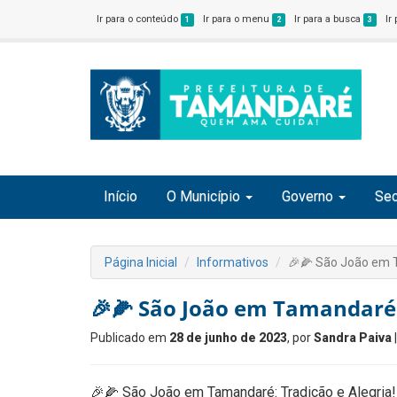
Ir para o conteúdo
Ir para o menu
Ir para a busca
Ir
1
2
3
Início
O Município
Governo
Sec
Página Inicial
Informativos
🎉🌽 São João em T
🎉🌽 São João em Tamandaré: 
Publicado em
28 de junho de 2023
, por
Sandra Paiva
🎉🌽 São João em Tamandaré: Tradição e Alegria!