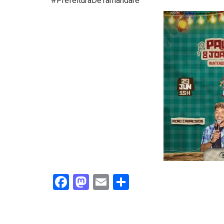
#PrefeituraDeTamandaré
Facebook
Mastodon
Email
Share