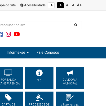
A+
A
pa do Site
Acessibilidade
A
A
A-
Informe-se
Fale Conosco
PORTAL DA
OUVIDORIA
SIC
RANSPARÊNCIA
MUNICIPAL
CARTA DE
PROCESSOS DE
DIÁRIO OFICIAL