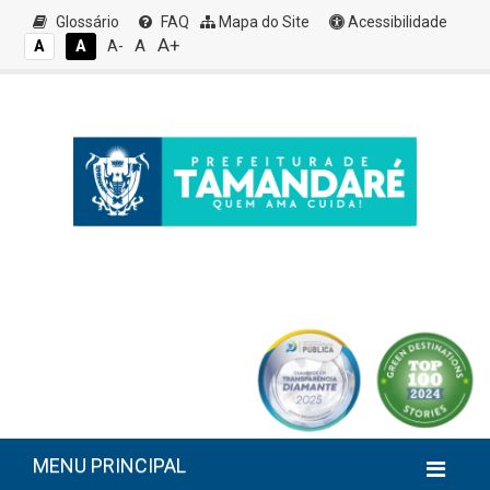
Glossário
FAQ
Mapa do Site
Acessibilidade
A+
A
A
A
A-
MENU PRINCIPAL