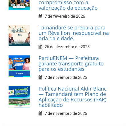
Car Service
10 de fevereiro de 2026
Dia do Frevo: patrimônio
cultural em movimento
9 de fevereiro de 2026
Prefeitura de Tamandaré
fortalece apoio aos
catadores de materiais
recicláveis
9 de fevereiro de 2026
Prefeitura de Tamandaré
reforça diálogo e
compromisso com a
valorização da educação
7 de fevereiro de 2026
Tamandaré se prepara para
um Réveillon inesquecível na