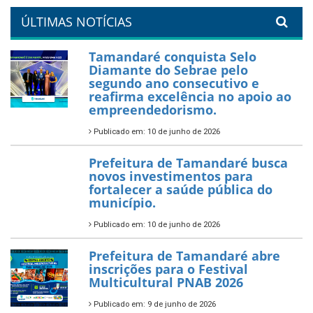
orla da cidade.
26 de dezembro de 2025
PartiuENEM — Prefeitura
garante transporte gratuito
para os estudantes
7 de novembro de 2025
Política Nacional Aldir Blanc
— Tamandaré tem Plano de
Aplicação de Recursos (PAR)
habilitado
7 de novembro de 2025
ÚLTIMAS NOTÍCIAS
Tamandaré conquista Selo
Diamante do Sebrae pelo