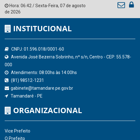
Tribunal de Contas do Estado de Pernambuco
Ministério Público do Estado de Pernambuco
Controladoria-Geral da União
Confederação Nacional de Municípios - CNM
QEdu
SICONFI - Tesouro Nacional
Consultar Convênios
Receber Informações sobre novos Repasses
Hora:
06:42
/
Sexta-Feira
,
07 de agosto
de 2026
INSTITUCIONAL