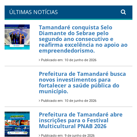
um Réveillon inesquecível na
orla da cidade.
26 de dezembro de 2025
PartiuENEM — Prefeitura
garante transporte gratuito
para os estudantes
7 de novembro de 2025
Política Nacional Aldir Blanc
— Tamandaré tem Plano de
Aplicação de Recursos (PAR)
habilitado
7 de novembro de 2025
ÚLTIMAS NOTÍCIAS
Tamandaré conquista Selo
Diamante do Sebrae pelo