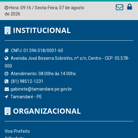
Tribunal de Contas do Estado de Pernambuco
Ministério Público do Estado de Pernambuco
Controladoria-Geral da União
Confederação Nacional de Municípios - CNM
QEdu
SICONFI - Tesouro Nacional
Consultar Convênios
Receber Informações sobre novos Repasses
Hora:
09:16
/
Sexta-Feira
,
07 de agosto
de 2026
INSTITUCIONAL