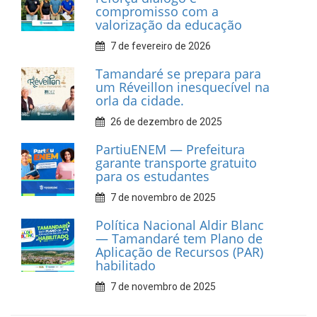
Associação dos Taxistas Rota
Car Service
10 de fevereiro de 2026
Dia do Frevo: patrimônio
cultural em movimento
9 de fevereiro de 2026
Prefeitura de Tamandaré
fortalece apoio aos
catadores de materiais
recicláveis
9 de fevereiro de 2026
Prefeitura de Tamandaré
reforça diálogo e
compromisso com a
valorização da educação
7 de fevereiro de 2026
Tamandaré se prepara para