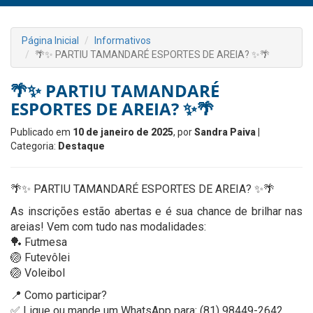
Página Inicial
Informativos
🌴✨ PARTIU TAMANDARÉ ESPORTES DE AREIA? ✨🌴
🌴✨ PARTIU TAMANDARÉ
ESPORTES DE AREIA? ✨🌴
Publicado em
10 de janeiro de 2025
, por
Sandra Paiva
|
Categoria:
Destaque
🌴✨ PARTIU TAMANDARÉ ESPORTES DE AREIA? ✨🌴
As inscrições estão abertas e é sua chance de brilhar nas
areias! Vem com tudo nas modalidades:
🏓 Futmesa
🏐 Futevôlei
🏐 Voleibol
📍 Como participar?
✅ Ligue ou mande um WhatsApp para: (81) 98449-2642