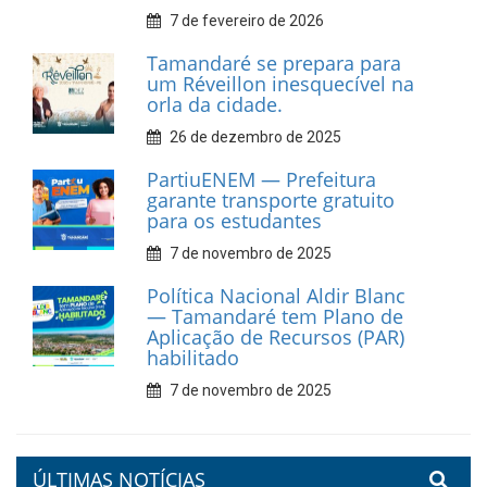
10 de fevereiro de 2026
Dia do Frevo: patrimônio
cultural em movimento
9 de fevereiro de 2026
Prefeitura de Tamandaré
fortalece apoio aos
catadores de materiais
recicláveis
9 de fevereiro de 2026
Prefeitura de Tamandaré
reforça diálogo e
compromisso com a
valorização da educação
7 de fevereiro de 2026
Tamandaré se prepara para
um Réveillon inesquecível na
orla da cidade.