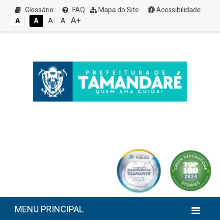
Glossário
FAQ
Mapa do Site
Acessibilidade
A+
A
A
A
A-
MENU PRINCIPAL