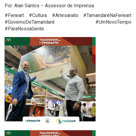
Por: Alan Santos – Assessor de Imprensa.
#Feneart #Cultura #Artesanato #TamandaréNaFeneart
#GovernoDeTamandaré #UmNovoTempo
#ParaNossaGente