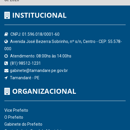
Ministério Público do Estado de Pernambuco
Controladoria-Geral da União
Confederação Nacional de Municípios - CNM
QEdu
SICONFI - Tesouro Nacional
Consultar Convênios
Receber Informações sobre novos Repasses
Hora:
03:16
/
Quinta-Feira
,
06 de agosto
de 2026
INSTITUCIONAL