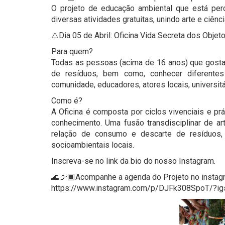
O projeto de educação ambiental que está perc
diversas atividades gratuitas, unindo arte e ciê
⚠️Dia 05 de Abril: Oficina Vida Secreta dos Objet
Para quem?
Todas as pessoas (acima de 16 anos) que gosta
de resíduos, bem como, conhecer diferente
comunidade, educadores, atores locais, universitár
Como é?
A Oficina é composta por ciclos vivenciais e pr
conhecimento. Uma fusão transdisciplinar de a
relação de consumo e descarte de resíduos,
socioambientais locais.
Inscreva-se no link da bio do nosso Instagram.
🌊👉🏾Acompanhe a agenda do Projeto no insta
https://www.instagram.com/p/DJFk308SpoT