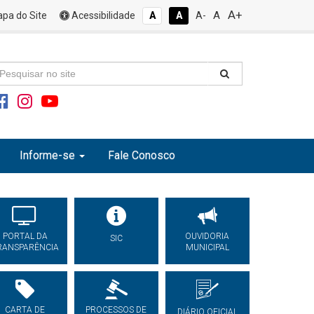
A+
A
pa do Site
Acessibilidade
A
A
A-
Informe-se
Fale Conosco
PORTAL DA
OUVIDORIA
SIC
RANSPARÊNCIA
MUNICIPAL
CARTA DE
PROCESSOS DE
DIÁRIO OFICIAL