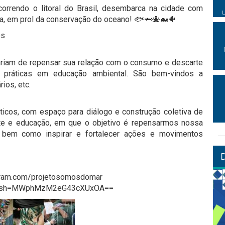
orrendo o litoral do Brasil, desembarca na cidade com
ncia, em prol da conservação do oceano! 🐟🦈🐙🐋🐠
os
riam de repensar sua relação com o consumo e descarte
s práticas em educação ambiental. São bem-vindos a
ios, etc.
áticos, com espaço para diálogo e construção coletiva de
rte e educação, em que o objetivo é repensarmos nossa
 bem como inspirar e fortalecer ações e movimentos
gram.com/projetosomosdomar
/?igsh=MWphMzM2eG43cXUxOA==