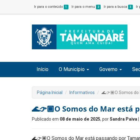
Ir para o conteúdo
Ir para o menu
Ir para a busca
Ir
1
2
3
Início
O Município
Governo
Sec
Página Inicial
Informativos
🌊👉🏾O Somos do 
🌊👉🏾O Somos do Mar está 
Publicado em
08 de maio de 2025
, por
Sandra Paiva
|
🌊👉🏾O Somos do Mar está passando por Taman