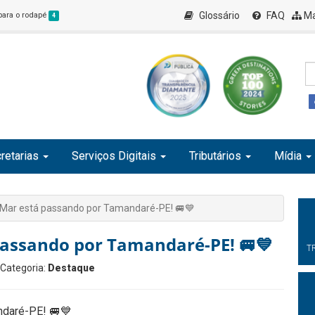
Glossário
FAQ
Ma
 para o rodapé
4
retarias
Serviços Digitais
Tributários
Mídia
Mar está passando por Tamandaré-PE! 🚐💙
passando por Tamandaré-PE! 🚐💙
T
 Categoria:
Destaque
daré-PE! 🚐💙