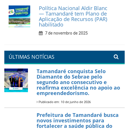
Prefeitura de Tamandaré
reforça diálogo e
compromisso com a
valorização da educação
7 de fevereiro de 2026
Tamandaré se prepara para
um Réveillon inesquecível na
orla da cidade.
26 de dezembro de 2025
PartiuENEM — Prefeitura
garante transporte gratuito
para os estudantes
7 de novembro de 2025
Política Nacional Aldir Blanc
— Tamandaré tem Plano de
Aplicação de Recursos (PAR)
habilitado
7 de novembro de 2025