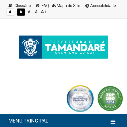
Glossário
FAQ
Mapa do Site
Acessibilidade
A+
A
A
A
A-
MENU PRINCIPAL