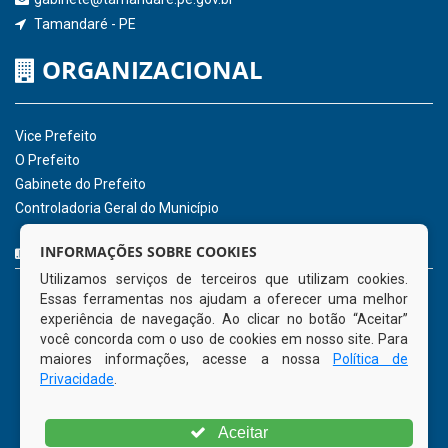
Receber Informações sobre novos Repasses
Hora:
08:16
/
Domingo
,
09 de agosto de
2026
INSTITUCIONAL
CNPJ: 01.596.018/0001-60
Avenida José Bezerra Sobrinho, nº s/n, Centro - CEP: 55.578-
INFORMAÇÕES SOBRE COOKIES
000
Utilizamos serviços de terceiros que utilizam cookies.
Atendimento: 08:00hs às 14:00hs
Essas ferramentas nos ajudam a oferecer uma melhor
(81) 98512-1231
experiência de navegação. Ao clicar no botão “Aceitar”
gabinete@tamandare.pe.gov.br
você concorda com o uso de cookies em nosso site. Para
Tamandaré - PE
maiores informações, acesse a nossa
Política de
Privacidade
.
ORGANIZACIONAL
Aceitar