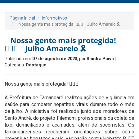
Página Inicial
Informativos
⠀Nossa gente mais protegida! 👨🏻‍⚕️⠀ Julho Amarelo 🎗️ ⠀
⠀Nossa gente mais protegida!
👨🏻‍⚕️⠀ Julho Amarelo 🎗️ ⠀
Publicado em
07 de agosto de 2023
, por
Sandra Paiva
|
Categoria:
Destaque
Nossa gente mais protegida! 👨🏻‍⚕️⠀
⠀
A Prefeitura de Tamandaré realizou ações de vigilância em
saúde para combater hepatites virais durante todo o mês
de julho. A iniciativa foi realizada junto aos moradores de
Santo André, do projeto Filemom, profissionais da coleta de
lixo, domiciliados e acamados, além de socorristas. Os
tamandareenses receberam orientações sobre como
prevenir as hepatites virais, vacinação contra Hepatite B, DT