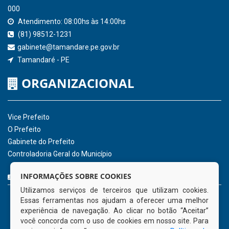
SICONFI - Tesouro Nacional
Consultar Convênios
Receber Informações sobre novos Repasses
Hora:
19:44
/
Sexta-Feira
,
07 de agosto
de 2026
INSTITUCIONAL
CNPJ: 01.596.018/0001-60
Avenida José Bezerra Sobrinho, nº s/n, Centro - CEP: 55.578-
INFORMAÇÕES SOBRE COOKIES
000
Utilizamos serviços de terceiros que utilizam cookies.
Atendimento: 08:00hs às 14:00hs
Essas ferramentas nos ajudam a oferecer uma melhor
(81) 98512-1231
experiência de navegação. Ao clicar no botão “Aceitar”
gabinete@tamandare.pe.gov.br
você concorda com o uso de cookies em nosso site. Para
Tamandaré - PE