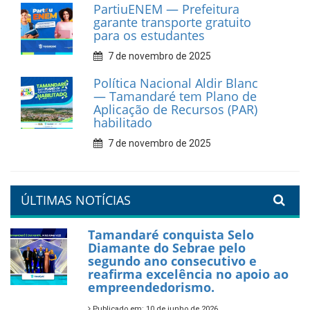
fortalece apoio aos
catadores de materiais
recicláveis
9 de fevereiro de 2026
Prefeitura de Tamandaré
reforça diálogo e
compromisso com a
valorização da educação
7 de fevereiro de 2026
Tamandaré se prepara para
um Réveillon inesquecível na
orla da cidade.
26 de dezembro de 2025
PartiuENEM — Prefeitura
garante transporte gratuito
para os estudantes
7 de novembro de 2025