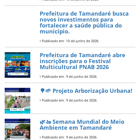
Política Nacional Aldir Blanc
— Tamandaré tem Plano de
Aplicação de Recursos (PAR)
habilitado
7 de novembro de 2025
ÚLTIMAS NOTÍCIAS
Tamandaré conquista Selo
Diamante do Sebrae pelo
segundo ano consecutivo e
reafirma excelência no apoio ao
empreendedorismo.
Publicado em: 10 de junho de 2026
Prefeitura de Tamandaré busca
novos investimentos para
fortalecer a saúde pública do
município.