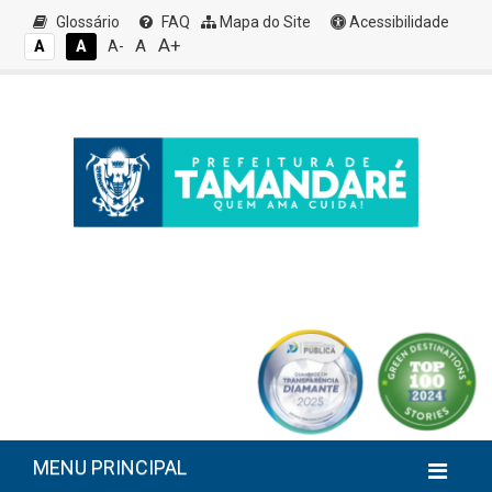
Glossário
FAQ
Mapa do Site
Acessibilidade
A+
A
A
A
A-
MENU PRINCIPAL