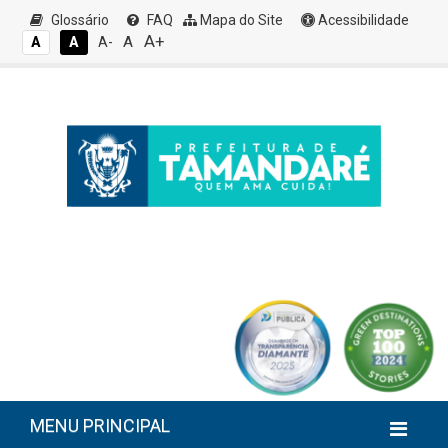
Glossário
FAQ
Mapa do Site
Acessibilidade
A+
A
A
A
A-
MENU PRINCIPAL