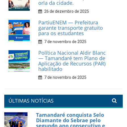
9 de fevereiro de 2026
Prefeitura de Tamandaré
fortalece apoio aos
catadores de materiais
recicláveis
9 de fevereiro de 2026
Prefeitura de Tamandaré
reforça diálogo e
compromisso com a
valorização da educação
7 de fevereiro de 2026
Tamandaré se prepara para
um Réveillon inesquecível na
orla da cidade.
26 de dezembro de 2025
PartiuENEM — Prefeitura
garante transporte gratuito