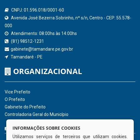
Confederação Nacional de Municípios - CNM
QEdu
SICONFI - Tesouro Nacional
Consultar Convênios
Receber Informações sobre novos Repasses
Hora:
19:45
/
Sexta-Feira
,
07 de agosto
de 2026
INSTITUCIONAL
CNPJ: 01.596.018/0001-60
Avenida José Bezerra Sobrinho, nº s/n, Centro - CEP: 55.578-
INFORMAÇÕES SOBRE COOKIES
000
Utilizamos serviços de terceiros que utilizam cookies.
Atendimento: 08:00hs às 14:00hs