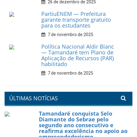
Prefeitura de Tamandaré
fortalece apoio aos
catadores de materiais
recicláveis
9 de fevereiro de 2026
Prefeitura de Tamandaré
reforça diálogo e
compromisso com a
valorização da educação
7 de fevereiro de 2026
Tamandaré se prepara para
um Réveillon inesquecível na
orla da cidade.
26 de dezembro de 2025
PartiuENEM — Prefeitura
garante transporte gratuito
para os estudantes
7 de novembro de 2025