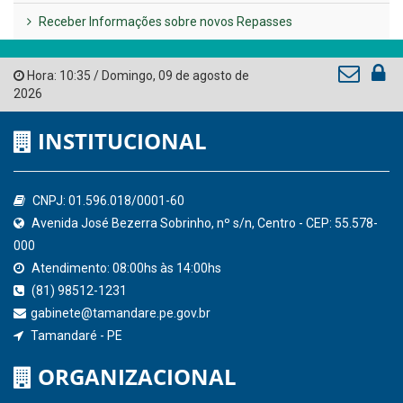
Governo de Pernambuco
Tribunal de Contas do Estado de Pernambuco
Ministério Público do Estado de Pernambuco
Controladoria-Geral da União
Confederação Nacional de Municípios - CNM
QEdu
SICONFI - Tesouro Nacional
Consultar Convênios
Receber Informações sobre novos Repasses
Hora:
10:35
/
Domingo
,
09 de agosto de
2026