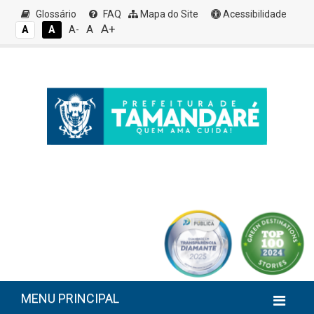
Glossário
FAQ
Mapa do Site
Acessibilidade
A+
A
A
A
A-
MENU PRINCIPAL