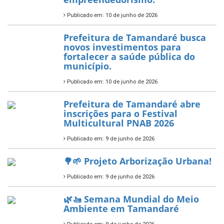
Política Nacional Aldir Blanc
— Tamandaré tem Plano de
Aplicação de Recursos (PAR)
habilitado
7 de novembro de 2025
ÚLTIMAS NOTÍCIAS
Tamandaré conquista Selo
Diamante do Sebrae pelo
segundo ano consecutivo e
reafirma excelência no apoio ao
empreendedorismo.
Publicado em: 10 de junho de 2026
Prefeitura de Tamandaré busca
novos investimentos para
fortalecer a saúde pública do