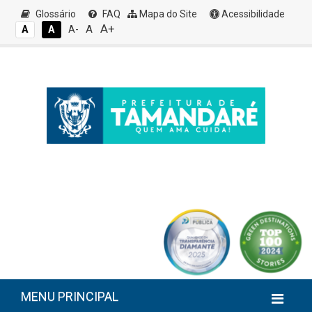
Glossário
FAQ
Mapa do Site
Acessibilidade
A+
A
A
A
A-
MENU PRINCIPAL