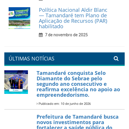
Prefeitura de Tamandaré
reforça diálogo e
compromisso com a
valorização da educação
7 de fevereiro de 2026
Tamandaré se prepara para
um Réveillon inesquecível na
orla da cidade.
26 de dezembro de 2025
PartiuENEM — Prefeitura
garante transporte gratuito
para os estudantes
7 de novembro de 2025
Política Nacional Aldir Blanc
— Tamandaré tem Plano de
Aplicação de Recursos (PAR)
habilitado