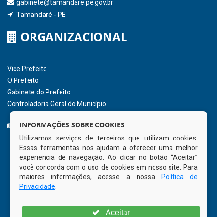
Receber Informações sobre novos Repasses
Hora:
09:24
/
Sexta-Feira
,
07 de agosto
de 2026
INSTITUCIONAL
CNPJ: 01.596.018/0001-60
Avenida José Bezerra Sobrinho, nº s/n, Centro - CEP: 55.578-
INFORMAÇÕES SOBRE COOKIES
000
Utilizamos serviços de terceiros que utilizam cookies.
Atendimento: 08:00hs às 14:00hs
Essas ferramentas nos ajudam a oferecer uma melhor
(81) 98512-1231
experiência de navegação. Ao clicar no botão “Aceitar”
gabinete@tamandare.pe.gov.br
você concorda com o uso de cookies em nosso site. Para
Tamandaré - PE
maiores informações, acesse a nossa
Política de
Privacidade
.
ORGANIZACIONAL
Aceitar