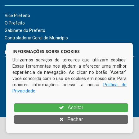
2026
INSTITUCIONAL
CNPJ: 01.596.018/0001-60
Avenida José Bezerra Sobrinho, nº s/n, Centro - CEP: 55.578-
INFORMAÇÕES SOBRE COOKIES
000
Utilizamos serviços de terceiros que utilizam cookies.
Atendimento: 08:00hs às 14:00hs
Essas ferramentas nos ajudam a oferecer uma melhor
(81) 98512-1231
experiência de navegação. Ao clicar no botão “Aceitar”
gabinete@tamandare.pe.gov.br
você concorda com o uso de cookies em nosso site. Para
Tamandaré - PE
maiores informações, acesse a nossa
Política de
Privacidade
.
ORGANIZACIONAL
Aceitar
Vice Prefeito
Fechar
O Prefeito
Gabinete do Prefeito