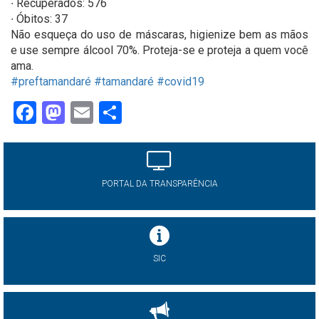
∙ Recuperados: 576
∙ Óbitos: 37
Não esqueça do uso de máscaras, higienize bem as mãos
e use sempre álcool 70%. Proteja-se e proteja a quem você
ama.
#preftamandaré
#tamandaré
#covid19
Facebook
Mastodon
Email
Share
PORTAL DA TRANSPARÊNCIA
SIC