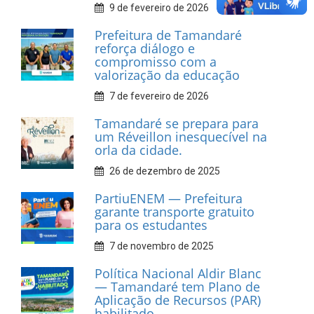
Prefeitura de Tamandaré
realiza entrega de placas à
Associação dos Taxistas Rota
Car Service
10 de fevereiro de 2026
Dia do Frevo: patrimônio
cultural em movimento
9 de fevereiro de 2026
Prefeitura de Tamandaré
fortalece apoio aos
catadores de materiais
recicláveis
9 de fevereiro de 2026
Prefeitura de Tamandaré
reforça diálogo e
compromisso com a
valorização da educação