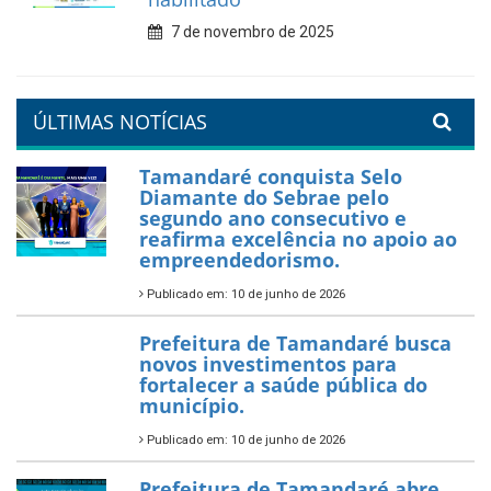
7 de fevereiro de 2026
Tamandaré se prepara para
um Réveillon inesquecível na
orla da cidade.
26 de dezembro de 2025
PartiuENEM — Prefeitura
garante transporte gratuito
para os estudantes
7 de novembro de 2025
Política Nacional Aldir Blanc
— Tamandaré tem Plano de
Aplicação de Recursos (PAR)
habilitado
7 de novembro de 2025
ÚLTIMAS NOTÍCIAS