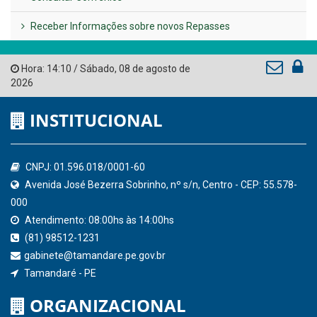
Governo de Pernambuco
Tribunal de Contas do Estado de Pernambuco
Ministério Público do Estado de Pernambuco
Controladoria-Geral da União
Confederação Nacional de Municípios - CNM
QEdu
SICONFI - Tesouro Nacional
Consultar Convênios
Receber Informações sobre novos Repasses
Hora:
14:10
/
Sábado
,
08 de agosto de