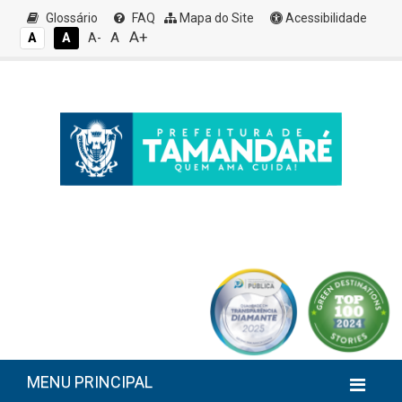
Glossário
FAQ
Mapa do Site
Acessibilidade
A+
A
A
A
A-
MENU PRINCIPAL