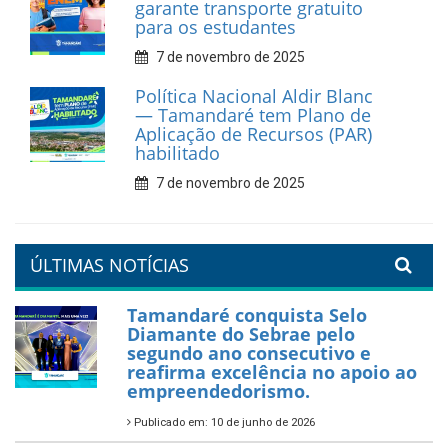
recicláveis
9 de fevereiro de 2026
Prefeitura de Tamandaré
reforça diálogo e
compromisso com a
valorização da educação
7 de fevereiro de 2026
Tamandaré se prepara para
um Réveillon inesquecível na
orla da cidade.
26 de dezembro de 2025
PartiuENEM — Prefeitura
garante transporte gratuito
para os estudantes
7 de novembro de 2025
Política Nacional Aldir Blanc
— Tamandaré tem Plano de