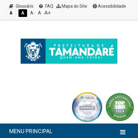
Glossário
FAQ
Mapa do Site
Acessibilidade
A+
A
A
A
A-
MENU PRINCIPAL