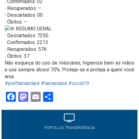
∙ Confirmados: 02
∙ Recuperados: –
∙ Descartados: 00
∙ Óbitos: –
RESUMO GERAL
∙ Descartados: 7250
∙ Confirmados: 2213
∙ Recuperados: 576
∙ Óbitos: 37
Não esqueça do uso de máscaras, higienize bem as mãos
e use sempre álcool 70%. Proteja-se e proteja a quem você
ama.
#preftamandaré
#tamandaré
#covid19
Facebook
Mastodon
Email
Share
PORTAL DA TRANSPARÊNCIA