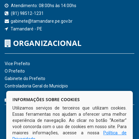
Consultar Convênios
Receber Informações sobre novos Repasses
Hora:
11:40
/
Segunda-Feira
,
10 de
agosto de 2026
INSTITUCIONAL
CNPJ: 01.596.018/0001-60
Avenida José Bezerra Sobrinho, nº s/n, Centro - CEP: 55.578-
INFORMAÇÕES SOBRE COOKIES
000
Utilizamos serviços de terceiros que utilizam cookies.
Atendimento: 08:00hs às 14:00hs
Essas ferramentas nos ajudam a oferecer uma melhor
(81) 98512-1231
experiência de navegação. Ao clicar no botão “Aceitar”
gabinete@tamandare.pe.gov.br
você concorda com o uso de cookies em nosso site. Para
Tamandaré - PE
maiores informações, acesse a nossa
Política de