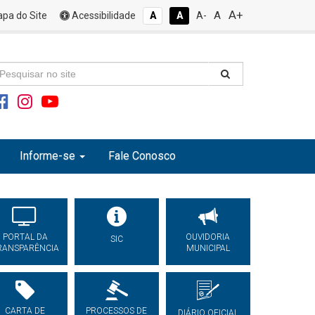
A+
A
pa do Site
Acessibilidade
A
A
A-
Informe-se
Fale Conosco
PORTAL DA
OUVIDORIA
SIC
RANSPARÊNCIA
MUNICIPAL
CARTA DE
PROCESSOS DE
DIÁRIO OFICIAL