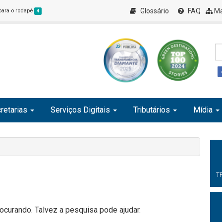
Glossário
FAQ
Ma
 para o rodapé
4
retarias
Serviços Digitais
Tributários
Mídia
T
curando. Talvez a pesquisa pode ajudar.