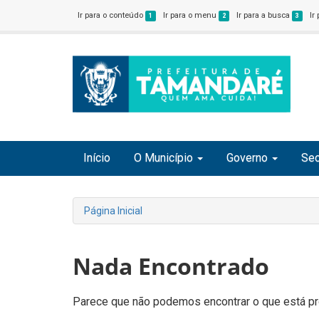
Ir para o conteúdo
Ir para o menu
Ir para a busca
Ir
1
2
3
Início
O Município
Governo
Sec
Página Inicial
Nada Encontrado
Parece que não podemos encontrar o que está pro