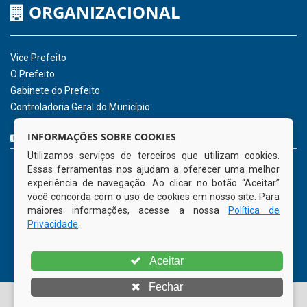
ORGANIZACIONAL
Vice Prefeito
O Prefeito
Gabinete do Prefeito
Controladoria Geral do Município
CURTA NOSSA FAN PAGE
INFORMAÇÕES SOBRE COOKIES
Utilizamos serviços de terceiros que utilizam cookies.
Essas ferramentas nos ajudam a oferecer uma melhor
experiência de navegação. Ao clicar no botão “Aceitar”
você concorda com o uso de cookies em nosso site. Para
maiores informações, acesse a nossa
Política de
Privacidade
.
Aceitar
Fechar
© Copyright 2026 Prefeitura Municipal de Tamandaré | Todos