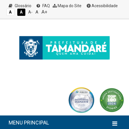
Glossário
FAQ
Mapa do Site
Acessibilidade
A+
A
A
A
A-
MENU PRINCIPAL