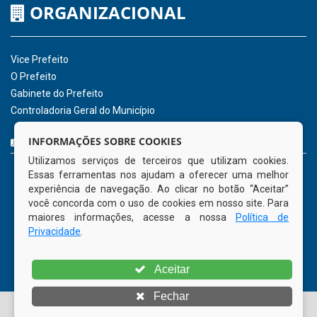
ORGANIZACIONAL
Vice Prefeito
O Prefeito
Gabinete do Prefeito
Controladoria Geral do Município
CURTA NOSSA FAN PAGE
INFORMAÇÕES SOBRE COOKIES
Utilizamos serviços de terceiros que utilizam cookies.
Essas ferramentas nos ajudam a oferecer uma melhor
experiência de navegação. Ao clicar no botão “Aceitar”
você concorda com o uso de cookies em nosso site. Para
maiores informações, acesse a nossa
Política de
Privacidade
.
Aceitar
Fechar
© Copyright 2026 Prefeitura Municipal de Tamandaré | Todos