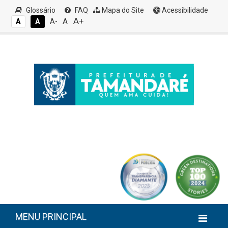
Glossário
FAQ
Mapa do Site
Acessibilidade
A+
A
A
A
A-
MENU PRINCIPAL