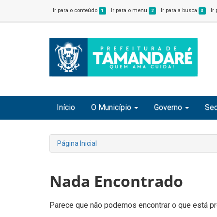
Ir para o conteúdo
Ir para o menu
Ir para a busca
Ir
1
2
3
Início
O Município
Governo
Sec
Página Inicial
Nada Encontrado
Parece que não podemos encontrar o que está pro