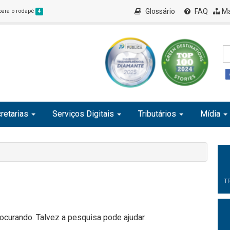
Glossário
FAQ
Ma
 para o rodapé
4
retarias
Serviços Digitais
Tributários
Mídia
T
curando. Talvez a pesquisa pode ajudar.