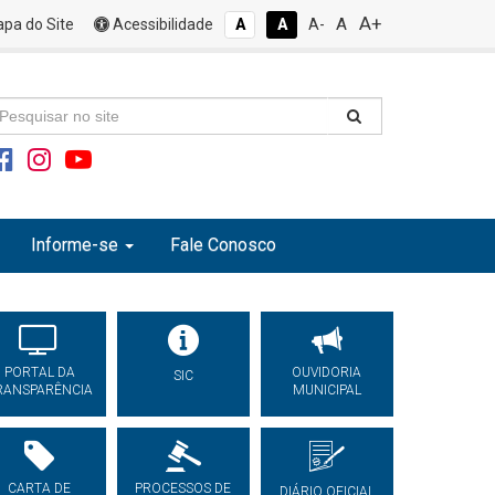
A+
A
pa do Site
Acessibilidade
A
A
A-
Informe-se
Fale Conosco
PORTAL DA
OUVIDORIA
SIC
RANSPARÊNCIA
MUNICIPAL
CARTA DE
PROCESSOS DE
DIÁRIO OFICIAL