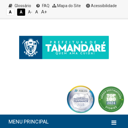
Glossário
FAQ
Mapa do Site
Acessibilidade
A+
A
A
A
A-
MENU PRINCIPAL