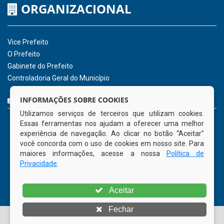
ORGANIZACIONAL
Vice Prefeito
O Prefeito
Gabinete do Prefeito
Controladoria Geral do Município
CURTA NOSSA FAN PAGE
INFORMAÇÕES SOBRE COOKIES
Utilizamos serviços de terceiros que utilizam cookies.
Essas ferramentas nos ajudam a oferecer uma melhor
experiência de navegação. Ao clicar no botão “Aceitar”
você concorda com o uso de cookies em nosso site. Para
maiores informações, acesse a nossa
Política de
Privacidade
.
Aceitar
Fechar
© Copyright 2026 Prefeitura Municipal de Tamandaré | Todos