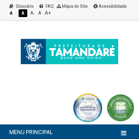
Glossário
FAQ
Mapa do Site
Acessibilidade
A+
A
A
A
A-
MENU PRINCIPAL