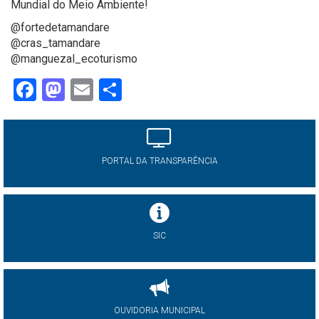
Mundial do Meio Ambiente!
@fortedetamandare
@cras_tamandare
@manguezal_ecoturismo
Facebook
Mastodon
Email
Share
PORTAL DA TRANSPARÊNCIA
SIC
OUVIDORIA MUNICIPAL