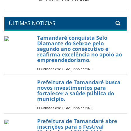
Tamandaré se prepara para
um Réveillon inesquecível na
orla da cidade.
26 de dezembro de 2025
PartiuENEM — Prefeitura
garante transporte gratuito
para os estudantes
7 de novembro de 2025
Política Nacional Aldir Blanc
— Tamandaré tem Plano de
Aplicação de Recursos (PAR)
habilitado
7 de novembro de 2025
ÚLTIMAS NOTÍCIAS