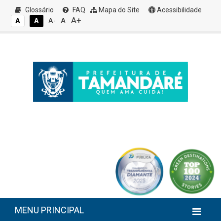
Glossário
FAQ
Mapa do Site
Acessibilidade
A+
A
A
A
A-
MENU PRINCIPAL