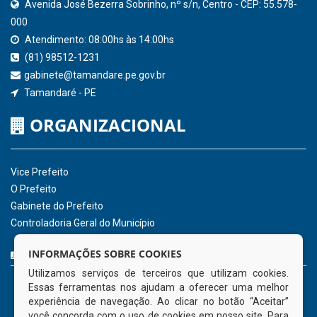
SICONFI - Tesouro Nacional
Consultar Convênios
Receber Informações sobre novos Repasses
Hora:
09:11
/
Sábado
,
08 de agosto de
2026
INSTITUCIONAL
CNPJ: 01.596.018/0001-60
Avenida José Bezerra Sobrinho, nº s/n, Centro - CEP: 55.578-
INFORMAÇÕES SOBRE COOKIES
000
Utilizamos serviços de terceiros que utilizam cookies.
Atendimento: 08:00hs às 14:00hs
Essas ferramentas nos ajudam a oferecer uma melhor
(81) 98512-1231
experiência de navegação. Ao clicar no botão “Aceitar”
gabinete@tamandare.pe.gov.br
você concorda com o uso de cookies em nosso site. Para