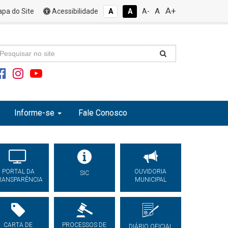
A+
A
pa do Site
Acessibilidade
A
A
A-
Informe-se
Fale Conosco
PORTAL DA
OUVIDORIA
SIC
RANSPARÊNCIA
MUNICIPAL
CARTA DE
PROCESSOS DE
DIÁRIO OFICIAL