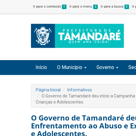
Ir para o conteúdo
Ir para o menu
Ir para a busca
Ir
1
2
3
Início
O Município
Governo
Sec
Página Inicial
Informativos
O Governo de Tamandaré deu início a Campanha 
Crianças e Adolescentes.
O Governo de Tamandaré deu
Enfrentamento ao Abuso e Ex
e Adolescentes.