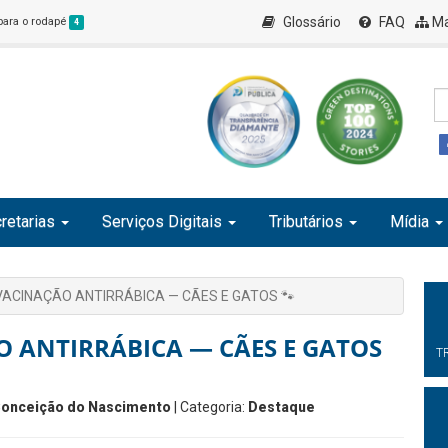
Glossário
FAQ
Ma
 para o rodapé
4
retarias
Serviços Digitais
Tributários
Mídia
VACINAÇÃO ANTIRRÁBICA — CÃES E GATOS 🐾
 ANTIRRÁBICA — CÃES E GATOS
T
Conceição do Nascimento
| Categoria:
Destaque