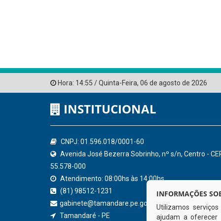
Hora:
14:55
/
Quinta-Feira
,
06 de agosto de 2026
INSTITUCIONAL
CNPJ: 01.596.018/0001-60
Avenida José Bezerra Sobrinho, nº s/n, Centro - CE
55.578-000
Atendimento: 08:00hs às 14:00hs
(81) 98512-1231
INFORMAÇÕES SOB
gabinete@tamandare.pe.gov.br
Utilizamos serviço
Tamandaré - PE
ajudam a oferecer 