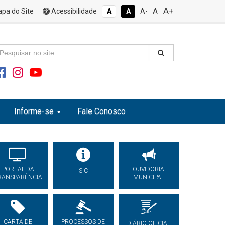
A+
A
pa do Site
Acessibilidade
A
A
A-
Informe-se
Fale Conosco
PORTAL DA
OUVIDORIA
SIC
RANSPARÊNCIA
MUNICIPAL
CARTA DE
PROCESSOS DE
DIÁRIO OFICIAL