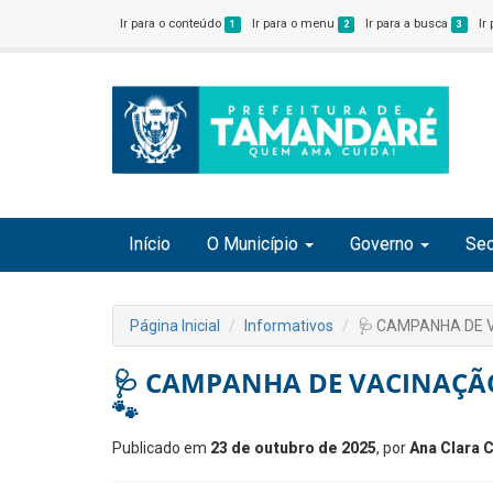
Ir para o conteúdo
Ir para o menu
Ir para a busca
Ir
1
2
3
Início
O Município
Governo
Sec
Página Inicial
Informativos
🩺 CAMPANHA DE 
🩺 CAMPANHA DE VACINAÇÃO
🐾
Publicado em
23 de outubro de 2025
, por
Ana Clara 