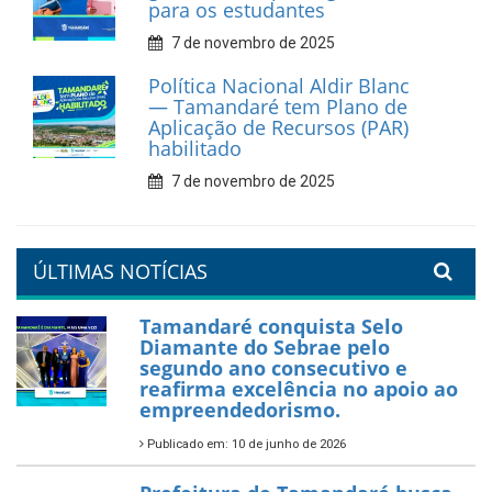
recicláveis
9 de fevereiro de 2026
Prefeitura de Tamandaré
reforça diálogo e
compromisso com a
valorização da educação
7 de fevereiro de 2026
Tamandaré se prepara para
um Réveillon inesquecível na
orla da cidade.
26 de dezembro de 2025
PartiuENEM — Prefeitura
garante transporte gratuito
para os estudantes
7 de novembro de 2025
Política Nacional Aldir Blanc
— Tamandaré tem Plano de
Aplicação de Recursos (PAR)