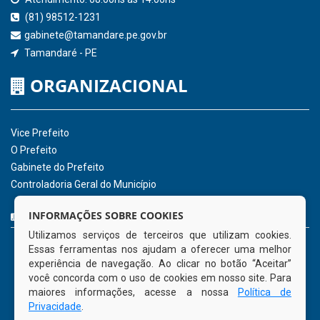
Consultar Convênios
Receber Informações sobre novos Repasses
Hora:
09:07
/
Sábado
,
08 de agosto de
2026
INSTITUCIONAL
CNPJ: 01.596.018/0001-60
Avenida José Bezerra Sobrinho, nº s/n, Centro - CEP: 55.578-
INFORMAÇÕES SOBRE COOKIES
000
Utilizamos serviços de terceiros que utilizam cookies.
Atendimento: 08:00hs às 14:00hs
Essas ferramentas nos ajudam a oferecer uma melhor
(81) 98512-1231
experiência de navegação. Ao clicar no botão “Aceitar”
gabinete@tamandare.pe.gov.br
você concorda com o uso de cookies em nosso site. Para
Tamandaré - PE
maiores informações, acesse a nossa
Política de
Privacidade
.