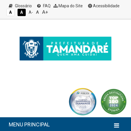
Glossário
FAQ
Mapa do Site
Acessibilidade
A+
A
A
A
A-
MENU PRINCIPAL