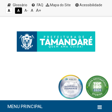
Glossário
FAQ
Mapa do Site
Acessibilidade
A+
A
A
A
A-
MENU PRINCIPAL