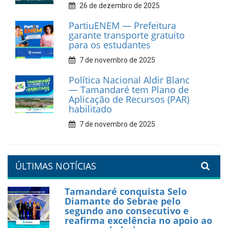
Prefeitura de Tamandaré
fortalece apoio aos
catadores de materiais
recicláveis
9 de fevereiro de 2026
Prefeitura de Tamandaré
reforça diálogo e
compromisso com a
valorização da educação
7 de fevereiro de 2026
Tamandaré se prepara para
um Réveillon inesquecível na
orla da cidade.
26 de dezembro de 2025
PartiuENEM — Prefeitura
garante transporte gratuito
para os estudantes