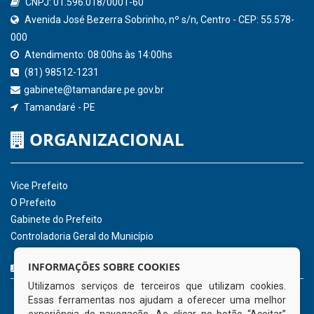
QEdu
SICONFI - Tesouro Nacional
Consultar Convênios
Receber Informações sobre novos Repasses
Hora:
21:55
/
Sexta-Feira
,
07 de agosto
de 2026
INSTITUCIONAL
CNPJ: 01.596.018/0001-60
Avenida José Bezerra Sobrinho, nº s/n, Centro - CEP: 55.578-
INFORMAÇÕES SOBRE COOKIES
000
Utilizamos serviços de terceiros que utilizam cookies.
Atendimento: 08:00hs às 14:00hs
Essas ferramentas nos ajudam a oferecer uma melhor
(81) 98512-1231