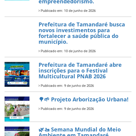
7 de novembro de 2025
Política Nacional Aldir Blanc
— Tamandaré tem Plano de
Aplicação de Recursos (PAR)
habilitado
7 de novembro de 2025
ÚLTIMAS NOTÍCIAS
Tamandaré conquista Selo
Diamante do Sebrae pelo
segundo ano consecutivo e
reafirma excelência no apoio ao
empreendedorismo.
Publicado em: 10 de junho de 2026
Prefeitura de Tamandaré busca
novos investimentos para