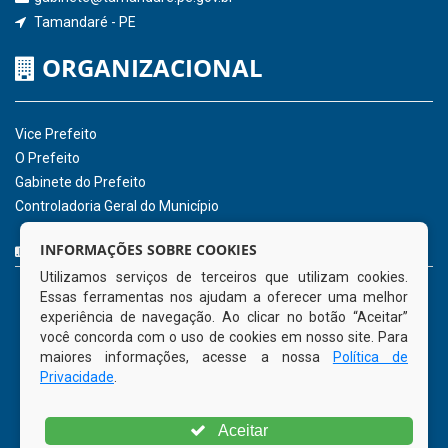
Receber Informações sobre novos Repasses
Hora:
04:54
/
Domingo
,
09 de agosto de
2026
INSTITUCIONAL
CNPJ: 01.596.018/0001-60
Avenida José Bezerra Sobrinho, nº s/n, Centro - CEP: 55.578-
INFORMAÇÕES SOBRE COOKIES
000
Utilizamos serviços de terceiros que utilizam cookies.
Atendimento: 08:00hs às 14:00hs
Essas ferramentas nos ajudam a oferecer uma melhor
(81) 98512-1231
experiência de navegação. Ao clicar no botão “Aceitar”
gabinete@tamandare.pe.gov.br
você concorda com o uso de cookies em nosso site. Para
Tamandaré - PE
maiores informações, acesse a nossa
Política de
Privacidade
.
ORGANIZACIONAL
Aceitar