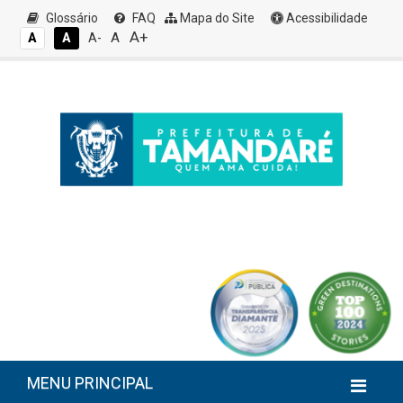
Glossário
FAQ
Mapa do Site
Acessibilidade
A+
A
A
A
A-
MENU PRINCIPAL