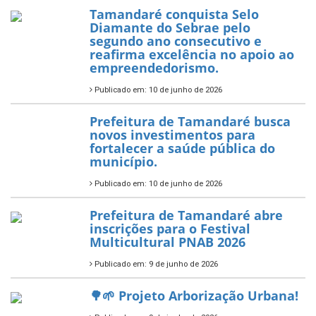
PartiuENEM — Prefeitura
garante transporte gratuito
para os estudantes
7 de novembro de 2025
Política Nacional Aldir Blanc
— Tamandaré tem Plano de
Aplicação de Recursos (PAR)
habilitado
7 de novembro de 2025
ÚLTIMAS NOTÍCIAS
Tamandaré conquista Selo
Diamante do Sebrae pelo
segundo ano consecutivo e
reafirma excelência no apoio ao
empreendedorismo.